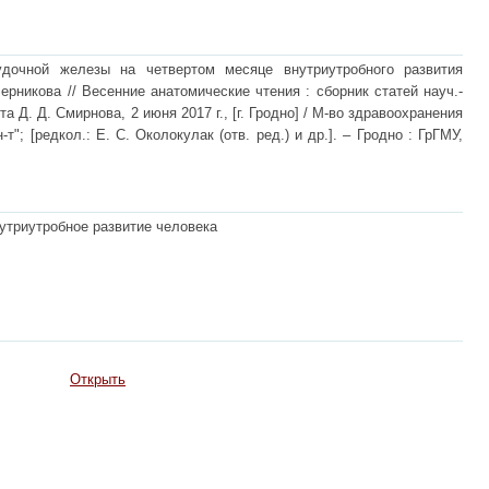
удочной железы на четвертом месяце внутриутробного развития
Черникова // Весенние анатомические чтения : сборник статей науч.-
а Д. Д. Смирнова, 2 июня 2017 г., [г. Гродно] / М-во здравоохранения
т"; [редкол.: Е. С. Околокулак (отв. ред.) и др.]. – Гродно : ГрГМУ,
утриутробное развитие человека
Открыть