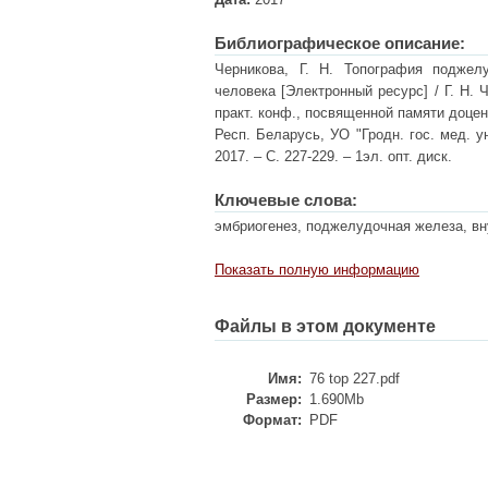
Библиографическое описание:
Черникова, Г. Н. Топография поджел
человека [Электронный ресурс] / Г. Н. 
практ. конф., посвященной памяти доцент
Респ. Беларусь, УО "Гродн. гос. мед. ун-
2017. – С. 227-229. – 1эл. опт. диск.
Ключевые слова:
эмбриогенез, поджелудочная железа, вн
Показать полную информацию
Файлы в этом документе
Имя:
76 top 227.pdf
Размер:
1.690Mb
Формат:
PDF