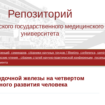
Репозиторий
ского государственного медицинского
университета
дочной железы на четвертом месяц
ций, семинаров, сборники научных трудов / Meeting, conference, seminar
ские чтения : сборник статей научно-практической конференции, посвящ
мента
дочной железы на четвертом
ного развития человека