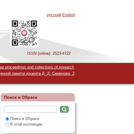
русский
English
ISSN (online): 2523-4722
е внутриутробного
 proceedings and collections of research
енной памяти доцента Д. Д. Смирнова, 2
Поиск в DSpace
Поиск в DSpace
В этой коллекции