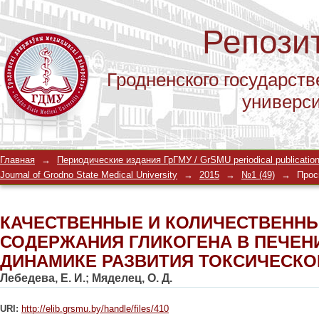
Репози
Гродненского государств
универс
КАЧЕСТВЕННЫЕ И КОЛИЧЕСТВЕНН
Главная
→
Периодические издания ГрГМУ / GrSMU periodical publicatio
ГЛИКОГЕНА В ПЕЧЕНИ КРЫС В ДИН
Journal of Grodno State Medical University
→
2015
→
№1 (49)
→
Прос
ЦИРРОЗА
КАЧЕСТВЕННЫЕ И КОЛИЧЕСТВЕНН
СОДЕРЖАНИЯ ГЛИКОГЕНА В ПЕЧЕН
ДИНАМИКЕ РАЗВИТИЯ ТОКСИЧЕСКО
Лебедева, Е. И.
;
Мяделец, О. Д.
URI:
http://elib.grsmu.by/handle/files/410