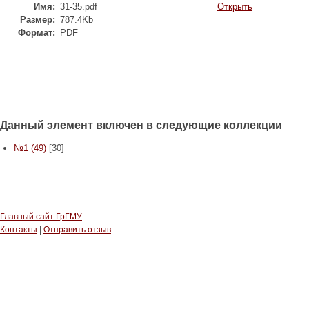
Имя:
31-35.pdf
Открыть
Размер:
787.4Kb
Формат:
PDF
Данный элемент включен в следующие коллекции
№1 (49)
[30]
Главный сайт ГрГМУ
Контакты
|
Отправить отзыв