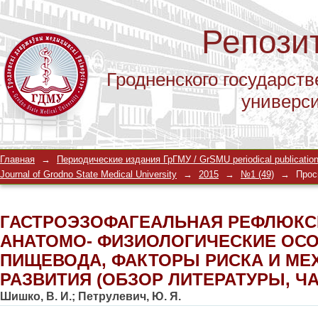
Репози
Гродненского государств
универс
ГАСТРОЭЗОФАГЕАЛЬНАЯ РЕФЛЮКСН
Главная
→
Периодические издания ГрГМУ / GrSMU periodical publicatio
ФИЗИОЛОГИЧЕСКИЕ ОСОБЕННОСТИ
Journal of Grodno State Medical University
→
2015
→
№1 (49)
→
Прос
МЕХАНИЗМЫ РАЗВИТИЯ (ОБЗОР ЛИТ
ГАСТРОЭЗОФАГЕАЛЬНАЯ РЕФЛЮКС
АНАТОМО- ФИЗИОЛОГИЧЕСКИЕ ОС
ПИЩЕВОДА, ФАКТОРЫ РИСКА И М
РАЗВИТИЯ (ОБЗОР ЛИТЕРАТУРЫ, ЧА
Шишко, В. И.
;
Петрулевич, Ю. Я.