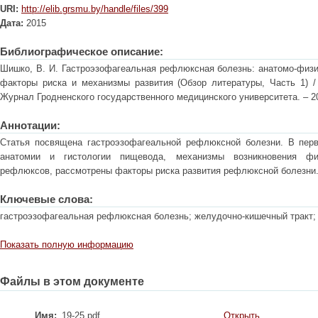
URI:
http://elib.grsmu.by/handle/files/399
Дата:
2015
Библиографическое описание:
Шишко, В. И. Гастроэзофагеальная рефлюксная болезнь: анатомо-физи
факторы риска и механизмы развития (Обзор литературы, Часть 1) /
Журнал Гродненского государственного медицинского университета. – 201
Аннотации:
Статья посвящена гастроэзофагеальной рефлюксной болезни. В перв
анатомии и гистологии пищевода, механизмы возникновения физ
рефлюксов, рассмотрены факторы риска развития рефлюксной болезни
Ключевые слова:
гастроэзофагеальная рефлюксная болезнь; желудочно-кишечный тракт;
Показать полную информацию
Файлы в этом документе
Имя:
19-25.pdf
Открыть