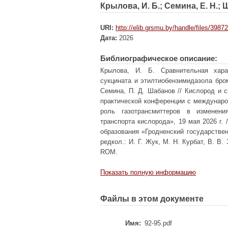
Крылова, И. Б.
;
Семина, Е. Н.
;
Ш
URI:
http://elib.grsmu.by/handle/files/39872
Дата:
2026
Библиографическое описание:
Крылова, И. Б. Сравнительная харак
сукцината и этилтиобензимидазола бром
Семина, П. Д. Шабанов // Кислород и 
практической конференции с междунар
роль газотрансмиттеров в изменени
транспорта кислорода», 19 мая 2026 г.
образования «Гродненский государстве
редкол.: И. Г. Жук, М. Н. Курбат, В. В. 
ROM.
Показать полную информацию
Файлы в этом документе
Имя:
92-95.pdf