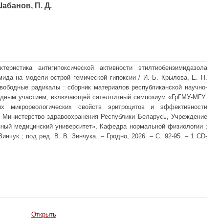
абанов, П. Д.
теристика антигипоксической активности этилтиобензимидазола
ида на модели острой гемической гипоксии / И. Б. Крылова, Е. Н.
свободные радикалы : сборник материалов республиканской научно-
одным участием, включающей сателлитный симпозиум «ГрГМУ-МГУ:
ях микрореологических свойств эритроцитов и эффективности
 / Министерство здравоохранения Республики Беларусь, Учреждение
нный медицинский университет», Кафедра нормальной физиологии ;
Зинчук ; под ред. В. В. Зинчука. – Гродно, 2026. – С. 92-95. – 1 СD-
Открыть