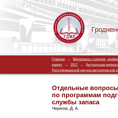
Гроднен
Отдельные вопросы 
Главная
→
Материалы съездов, конферен
подготовки офицеро
papers
→
2017
→
Актуальные вопросы
Республиканской научно-методической инт
Отдельные вопросы 
по программам под
службы запаса
Чернов, Д. А.