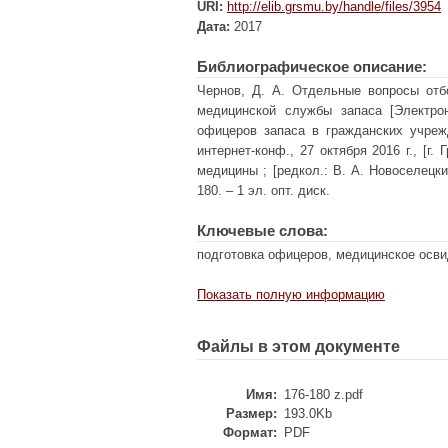
URI:
http://elib.grsmu.by/handle/files/3954
Дата:
2017
Библиографическое описание:
Чернов, Д. А. Отдельные вопросы отб
медицинской службы запаса [Электро
офицеров запаса в гражданских учрежд
интернет-конф., 27 октября 2016 г., [г.
медицины ; [редкол.: В. А. Новоселецкий
180. – 1 эл. опт. диск.
Ключевые слова:
подготовка офицеров, медицинское осви
Показать полную информацию
Файлы в этом документе
Имя:
176-180 z.pdf
Размер:
193.0Kb
Формат:
PDF