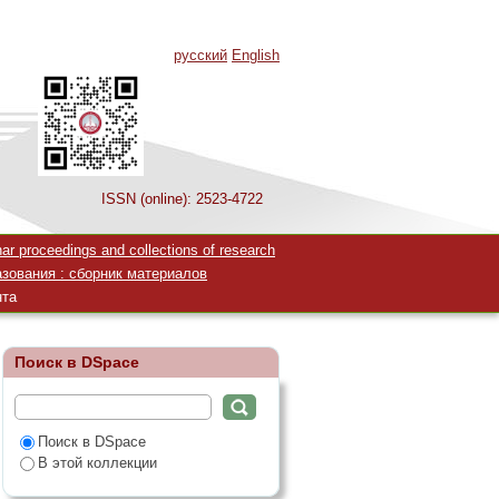
русский
English
ISSN (online): 2523-4722
 программам
 proceedings and collections of research
зования : сборник материалов
нта
Поиск в DSpace
Поиск в DSpace
В этой коллекции