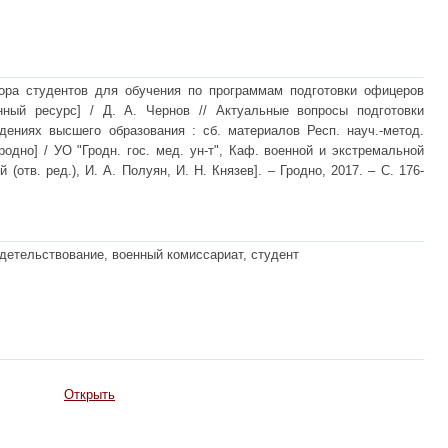
ора студентов для обучения по программам подготовки офицеров
нный ресурс] / Д. А. Чернов // Актуальные вопросы подготовки
ениях высшего образования : сб. материалов Респ. науч.-метод.
 Гродно] / УО "Гродн. гос. мед. ун-т", Каф. военной и экстремальной
 (отв. ред.), И. А. Полуян, И. Н. Князев]. – Гродно, 2017. – С. 176-
детельствование, военный комиссариат, студент
Открыть