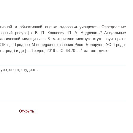
тивной и объективной оценки здоровья учащихся. Определение
ронный ресурс] / В. П. Концевич, П. А. Андреюк // Актуальные
логической медицины : сб. материалов межвуз. студ. науч.-практ.
15 г., г. Гродно / М-во здравоохранения Респ. Беларусь, УО "Гродн.
в. ред.) и др.]. – Гродно, 2016. – С. 68-70. – 1 эл. опт. диск.
ура, спорт, студенты
Открыть