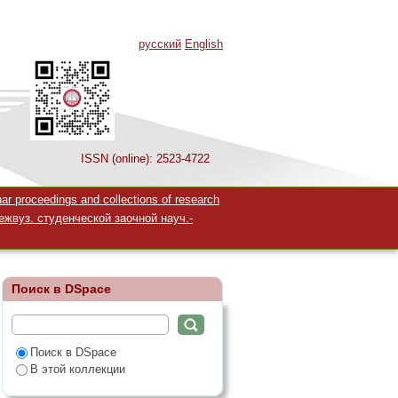
русский
English
ISSN (online): 2523-4722
вья учащихся.
 proceedings and collections of research
жвуз. студенческой заочной науч.-
Поиск в DSpace
Поиск в DSpace
В этой коллекции