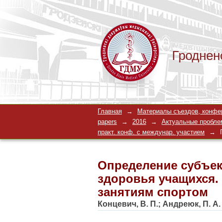
Гроднен
Определение субъек
Главная
→
Материалы съездов, конферен
Определение мотива
papers
→
2016
→
Актуальные проблем
практ. конф. с междунар. участием
→
Определение субъек
здоровья учащихся.
занятиям спортом
Концевич, В. П.
;
Андреюк, П. А.