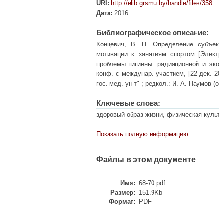
URI:
http://elib.grsmu.by/handle/files/358
Дата:
2016
Библиографическое описание:
Концевич, В. П. Определение субъек
мотивации к занятиям спортом [Элект
проблемы гигиены, радиационной и эко
конф. с междунар. участием, [22 дек. 20
гос. мед. ун-т" ; редкол.: И. А. Наумов (от
Ключевые слова:
здоровый образ жизни, физическая культ
Показать полную информацию
Файлы в этом документе
Имя:
68-70.pdf
Размер:
151.9Kb
Формат:
PDF