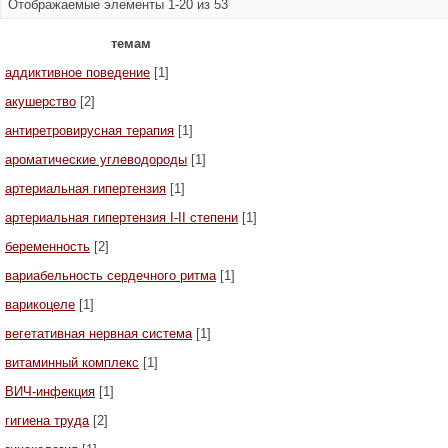
Отображаемые элементы 1-20 из 53
темам
аддиктивное поведение
[1]
акушерство
[2]
антиретровирусная терапия
[1]
ароматические углеводороды
[1]
артериальная гипертензия
[1]
артериальная гипертензия I-II степени
[1]
беременность
[2]
вариабельность сердечного ритма
[1]
варикоцеле
[1]
вегетативная нервная система
[1]
витаминный комплекс
[1]
ВИЧ-инфекция
[1]
гигиена труда
[2]