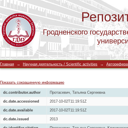
Репози
Гродненского государств
универс
Клинические характеристики перехо
Главная
→
Научная деятельность / Scientific activities
→
Автореферат
и биогенные амины у доношенных 
Показать сокращенную информацию
dc.contributor.author
Протасевич, Татьяна Сергеевна
dc.date.accessioned
2017-10-02T11:19:51Z
dc.date.available
2017-10-02T11:19:51Z
dc.date.issued
2013
dc.identifier.citation
Протасевич, Татьяна Сергеевна. Клинически