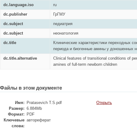
dc.language.iso
ru
dc.publisher
ГрГМУ
dc.subject
педиатрия
dc.subject
неонатология
dc.title
Клинические характеристики переходных со
периода и биогенные амины у доношенных 
dc.title.alternative
Clinical features of transitional conditions of p
amines of full-term newborn children
Файлы в этом документе
Имя:
Pratasevich T.S.pdf
Открыть
Размер:
6.884Mb
Формат:
PDF
Ключевые
автореферат
слова: