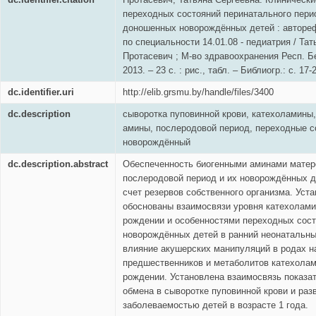
переходных состояний перинатального пери
доношенных новорождённых детей : автореф. 
по специальности 14.01.08 - педиатрия / Та
Протасевич ; М-во здравоохранения Респ. Б
2013. – 23 с. : рис., табл. – Библиогр.: с. 17-2
dc.identifier.uri
http://elib.grsmu.by/handle/files/3400
dc.description
сыворотка пуповинной крови, катехоламины,
амины, послеродовой период, переходные с
новорождённый
dc.description.abstract
Обеспеченность биогенными аминами матер
послеродовой период и их новорождённых д
счет резервов собственного организма. Уст
обоснованы взаимосвязи уровня катехолами
рождении и особенностями переходных сос
новорождённых детей в ранний неонатальн
влияние акушерских манипуляций в родах н
предшественников и метаболитов катехолам
рождении. Установлена взаимосвязь показа
обмена в сыворотке пуповинной крови и раз
заболеваемостью детей в возрасте 1 года.