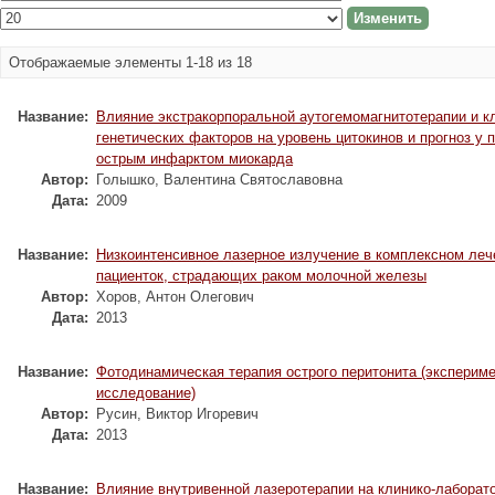
Отображаемые элементы 1-18 из 18
Название:
Влияние экстракорпоральной аутогемомагнитотерапии и к
генетических факторов на уровень цитокинов и прогноз у 
острым инфарктом миокарда
Автор:
Голышко, Валентина Святославовна
Дата:
2009
Название:
Низкоинтенсивное лазерное излучение в комплексном леч
пациенток, страдающих раком молочной железы
Автор:
Хоров, Антон Олегович
Дата:
2013
Название:
Фотодинамическая терапия острого перитонита (эксперим
исследование)
Автор:
Русин, Виктор Игоревич
Дата:
2013
Название:
Влияние внутривенной лазеротерапии на клинико-лаборат