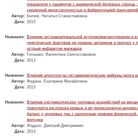
показатели у пациентов с ишемической болезнью сердца,
сердечной недостаточностью и фибрилляцией предсерди
Автор:
Белюк, Наталья Станиславовна
Дата:
2013
Название:
Влияние экстракорпоральной аутогемомагнитотерапии и к
генетических факторов на уровень цитокинов и прогноз у 
острым инфарктом миокарда
Автор:
Голышко, Валентина Святославовна
Дата:
2013
Название:
Влияние алкоголя на гистаминергические нейроны мозга 
Автор:
Федина, Екатерина Михайловна
Дата:
2013
Название:
Влияние систематических тепловых воздействий на меха
транспорта кислорода кровью и ее прооксидантно-антиок
баланс у здоровых лиц с различным уровнем физической 
желудка
Автор:
Жадько, Дмитрий Дмитриевич
Дата:
2013