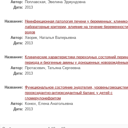
Автор:
Поплавская, Эвелина Эдмундовна
Дата:
2013
Название:
Неинфекционная патология печени у беременных: клинико
лабораторные критерии, влияние на течение беременности
родов
Автор:
Хворик, Наталья Валерьевна
Дата:
2013
Название:
Клинические характеристики переходных состояний перин
периода и биогенные амины у доношенных новорождённых
Автор:
Протасевич, Татьяна Сергеевна
Дата:
2013
Название:
Функциональное состояние эндотелия, уровеньгомоцистеи
прооксидантно-антиоксидантный баланс у детей с
гломерулонефритом
Автор:
Конюх, Елена Анатольевна
Дата:
2013