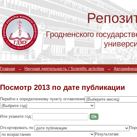
Репози
Гродненского государств
универс
Посмотр 2013 по дате публикации
Главная
→
Научная деятельность / Scientific activities
→
Автореферат
Посмотр 2013 по дате публикации
Перейти к определенному пункту оглавления
Или укажите год:
Отсортировать по:
Пор
Результатам: