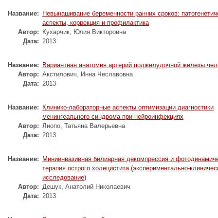
Название:
Невынашивание беременности ранних сроков: патогенетич
аспекты, коррекция и профилактика
Автор:
Кухарчик, Юлия Викторовна
Дата:
2013
Название:
Вариантная анатомия артерий поджелудочной железы чел
Автор:
Акстилович, Инна Чеславовна
Дата:
2013
Название:
Клинико-лабораторные аспекты оптимизации диагностики
менингеального синдрома при нейроинфекциях
Автор:
Лиопо, Татьяна Валерьевна
Дата:
2013
Название:
Миниинвазивная билиарная декомпрессия и фотодинамич
терапия острого холецистита (экспериментально-клиничес
исследование)
Автор:
Дешук, Анатолий Николаевич
Дата:
2013