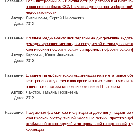
Название:
Роль интерлейкина-6 и активности рецепторов к ангиотензи
в экспрессии белка CCN1 в миокарде при постинфарктной
недостаточности
Автор:
Литвинович, Сергей Николаевич
Дата:
2013
Название:
Влияние медикаментозной терапии на дисфункцию эндоте
ремоделирование миокарда и сосудистой стенки у пациен
хроническим нефритическим синдромом, нефротической 
Автор:
Карпович, Юлия Ивановна
Дата:
2013
Название:
Влияние гипербарической оксигенации на вегетативное об
газотранспортную функцию крови и антиоксидантную сист
пациентов с артериальной гипертензией І-ІІ степени
Автор:
Лакотко, Татьяна Георгиевна
Дата:
2013
Название:
Нарушение фагоцитоза и функции эндотелия у пациентов 
хронической обструктивной болезнью легких, протекающе
стабильной стенокардией и артериальной гипертензией, пу
коррекции