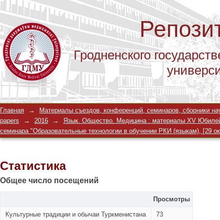
Репози
Гродненского государств
универс
Статистика
Главная
→
Материалы съездов, конференций, семинаров, сборники научны
papers
→
2016
→
Язык. Общество. Медицина : материалы XV Юбилейно
семинара "Образовательные технологии в обучении РКИ (языкам), [29 окт. 
Статистика
Общее число посещений
Просмотры
Культурные традиции и обычаи Туркменистана
73