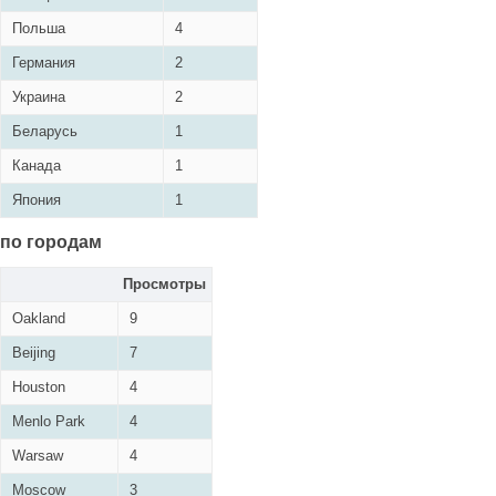
Польша
4
Германия
2
Украина
2
Беларусь
1
Канада
1
Япония
1
по городам
Просмотры
Oakland
9
Beijing
7
Houston
4
Menlo Park
4
Warsaw
4
Moscow
3