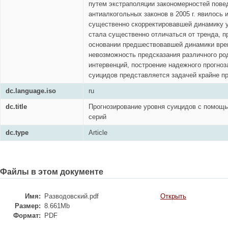
путем экстраполяции закономерностей пове
антиалкогольных законов в 2005 г. явилось 
существенно скорректировавшей динамику у
стала существенно отличаться от тренда, п
основании предшествовавшей динамики вре
невозможность предсказания различного ро
интервенций, построение надежного прогноз
суицидов представляется задачей крайне п
dc.language.iso
ru
dc.title
Прогнозирование уровня суицидов с помощ
серий
dc.type
Article
Файлы в этом документе
Имя:
Разводовский.pdf
Открыть
Размер:
8.661Mb
Формат:
PDF