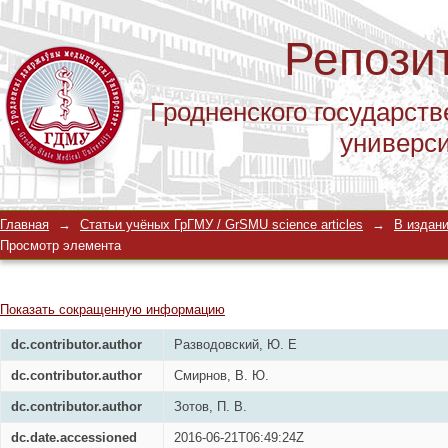
Репози
Гродненского государств
универс
Прогнозирование уровня суицидов 
Главная
→
Статьи учёных ГрГМУ / GrSMU science articles
→
В издани
Просмотр элемента
Показать сокращенную информацию
dc.contributor.author
Разводовский, Ю. Е
dc.contributor.author
Смирнов, В. Ю.
dc.contributor.author
Зотов, П. В.
dc.date.accessioned
2016-06-21T06:49:24Z