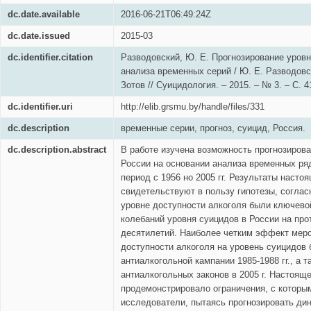
dc.date.available
2016-06-21T06:49:24Z
dc.date.issued
2015-03
dc.identifier.citation
Разводовский, Ю. Е. Прогнозирование уров
анализа временных серий / Ю. Е. Разводовс
Зотов // Суицидология. – 2015. – № 3. – С. 4
dc.identifier.uri
http://elib.grsmu.by/handle/files/331
dc.description
временные серии, прогноз, суицид, Россия.
dc.description.abstract
В работе изучена возможность прогнозирова
России на основании анализа временных р
период с 1956 но 2005 гг. Результаты насто
свидетельствуют в пользу гипотезы, соглас
уровне доступности алкоголя были ключево
колебаний уровня суицидов в России на пр
десятилетий. Наиболее четким эффект меро
доступности алкоголя на уровень суицидов 
антиалкогольной кампании 1985-1988 гг., а 
антиалкогольных законов в 2005 г. Настоящ
продемонстрировало ограничения, с которы
исследователи, пытаясь прогнозировать ди