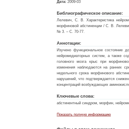
Дата:
2009-03
Библиографическое описание:
Лелевич, С. В. Характеристика нейром
морфиновой абстиненции / С. В. Лелевич
№ 3. – С. 70-77.
Аннотации:
Изучено функциональное состояние до
нейромедиаторных систем, а также со
головного мозга крыс при морфиново
изменения наблюдаются на ранних сро
недельного срока морфинового абстин
нарушений, что подтверждается снижен
концентраций возбуждающих аминокисло
Ключевые слова:
абстинентный синдром, морфин, нейро
Показать полную информацию