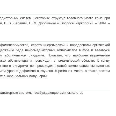
едиаторных систем некоторых структур головного мозга крыс при
, В. В. Лелевич, Е. М. Дорошенко // Вопросы наркологии. – 2009. –
фаминергической, серотонинергической и норадреналинергической
держание ряда нейромедиаторных аминокислот в коре и таламусе
м абстинентном синдроме. Показано, что наиболее выраженные
ках абстиненции и происходят в таламической области. К концу
ентного синдрома не происходит полной компенсации выявленных
ием уровня дофамина в изученных регионах мозга, а также ростом
т в коре больших полушарий.
медиаторные системы, возбуждающие аминокислоты.