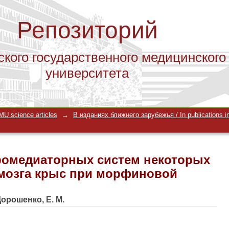
Репозиторий
ского государственного медицинского
университета
ромедиаторных систем некоторых ст
U science articles
→
В изданиях ближнего зарубежья / In publications in
рфиновой абстиненции
ромедиаторных систем некоторых
 мозга крыс при морфиновой
орошенко, Е. М.