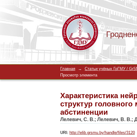
Гроднен
Характеристика ней
Главная
→
Статьи учёных ГрГМУ / GrSM
мозга крыс при мо
Просмотр элемента
Характеристика ней
структур головного
абстиненции
Лелевич, С. В.
;
Лелевич, В. В.
;
Д
URI:
http://elib.grsmu.by/handle/files/3120