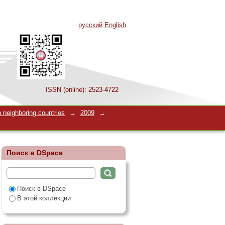
русский
English
ISSN (online): 2523-4722
руктур головного
 neighboring countries
→
2009
→
Поиск в DSpace
Поиск в DSpace
В этой коллекции