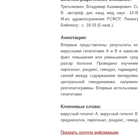
Третьякевич, Владимир Казимирович. Со
В : автореф. дис. канд. мед. наук : 14
М-во здравоохранения РСФСР, Ленингр.
Библиогр.: с. 18-19 (6 назв.).
Аннотации:
Впервые представлены результаты ко
вирусными гепатитами А и В в зависим
факт повышения или уменьшения сродс
разгар болезни. Проведено изучени
пирогенал, рондекс, гемодез, пармидин
связей между содержанием билирубина
центральной гемодинамики, напряже
реогепатограммы. Впервые использован
гепатитами.
Ключевые слова:
вирусный гепатит А, вирусный гепатит В
преднизолон, пирогенал, рондекс, гемод
Показать полную информацию