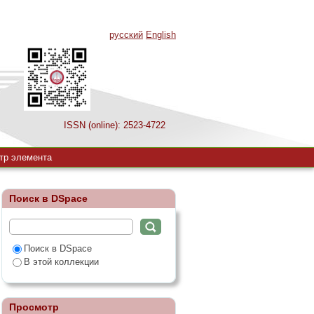
русский
English
ISSN (online): 2523-4722
гепатитах А и В
тр элемента
Поиск в DSpace
Поиск в DSpace
В этой коллекции
Просмотр