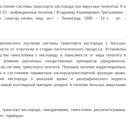
стояние системы транспорта кислорода при вирусных гепатитах А и
.00.10 - инфекционные болезни / Владимир Казимирович Третьякевич ;
 санитар.-гигиен. мед. ин-т. – Ленинград, 1990. – 19 с. : ил. –
мплексного изучения системы транспорта кислорода у больных
ости oт этиологии и стадии патологического процесса. Установлен
тва гемоглобина к кислороду в зависимости от вида гепатита в
е влияния различных лекарственных препаратов (преднизолон,
) на систему транспорта гепатита. Показано наличие корреляционных
 и состоянием параметров кислородтранспортной функции крови,
ния кислорода в венозной крови и реографического индекса
 новый коллоидный препарат рондекс в лечении больных вирусными
, транспорт кислорода, гемодинамика, гемоглобин, реогепатограмма,
ез, пармидин