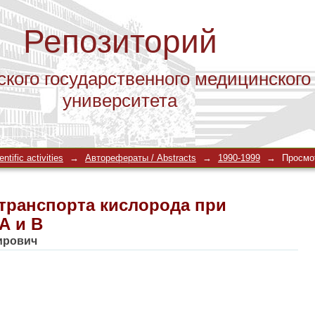
Репозиторий
ского государственного медицинского
университета
транспорта кислорода при вирусных 
tific activities
→
Авторефераты / Abstracts
→
1990-1999
→
Просмо
транспорта кислорода при
А и В
ирович