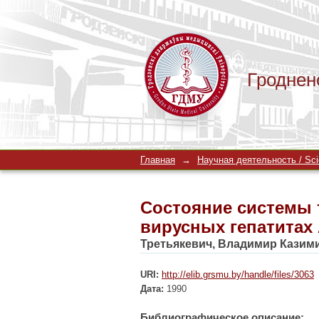
Гроднен
Состояние системы 
Главная
→
Научная деятельность / Scien
Состояние системы 
вирусных гепатитах 
Третьякевич, Владимир Казим
URI:
http://elib.grsmu.by/handle/files/3063
Дата:
1990
Библиографическое описание: