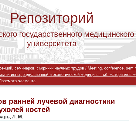
Репозиторий
ского государственного медицинского
университета
в ранней лучевой диагностики злок
ций, семинаров, сборники научных трудов / Meeting, conference, seminar
ы гигиены, радиационной и экологической медицины : сб. материалов ме
Просмотр элемента
в ранней лучевой диагностики
ухолей костей
арь, Л. М.