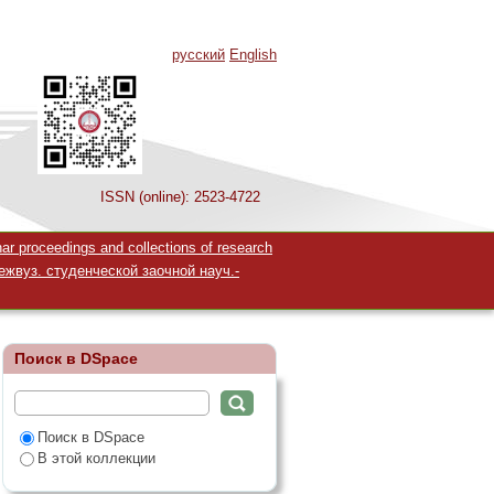
русский
English
ISSN (online): 2523-4722
ачественных
 proceedings and collections of research
жвуз. студенческой заочной науч.-
Поиск в DSpace
Поиск в DSpace
В этой коллекции