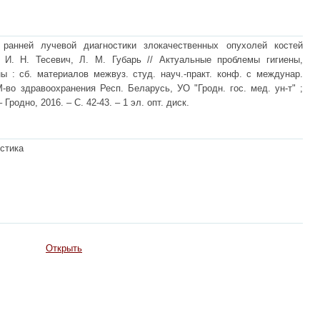
ранней лучевой диагностики злокачественных опухолей костей
, И. Н. Тесевич, Л. М. Губарь // Актуальные проблемы гигиены,
ы : сб. материалов межвуз. студ. науч.-практ. конф. с междунар.
 М-во здравоохранения Респ. Беларусь, УО "Гродн. гос. мед. ун-т" ;
– Гродно, 2016. – С. 42-43. – 1 эл. опт. диск.
стика
Открыть