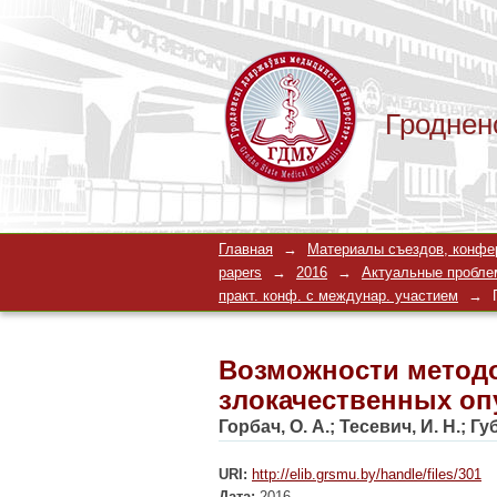
Гроднен
Возможности методо
Главная
→
Материалы съездов, конферен
опухолей костей
papers
→
2016
→
Актуальные проблем
практ. конф. с междунар. участием
→
Возможности методо
злокачественных оп
Горбач, О. А.
;
Тесевич, И. Н.
;
Губ
URI:
http://elib.grsmu.by/handle/files/301
Дата:
2016