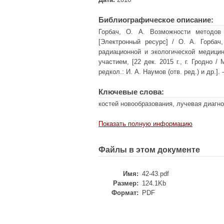
Библиографическое описание:
Горбач, О. А. Возможности методов 
[Электронный ресурс] / О. А. Горбач
радиационной и экологической медицин
участием, [22 дек. 2015 г., г. Гродно /
редкол.: И. А. Наумов (отв. ред.) и др.]. 
Ключевые слова:
костей новообразования, лучевая диагно
Показать полную информацию
Файлы в этом документе
Имя:
42-43.pdf
Размер:
124.1Kb
Формат:
PDF