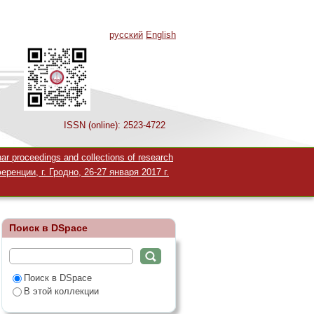
русский
English
ISSN (online): 2523-4722
ности студентов
 proceedings and collections of research
ческой
нции, г. Гродно, 26-27 января 2017 г.
Поиск в DSpace
Поиск в DSpace
В этой коллекции