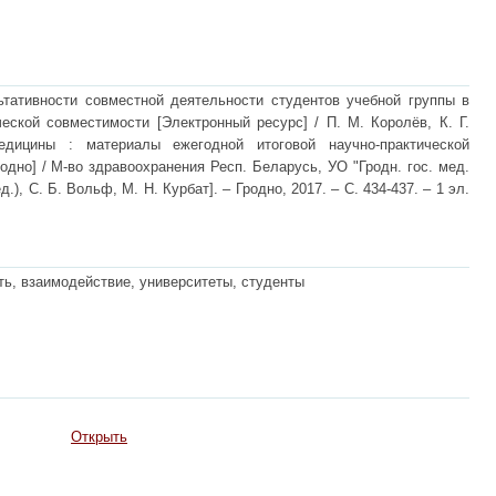
ьтативности совместной деятельности студентов учебной группы в
еской совместимости [Электронный ресурс] / П. М. Королёв, К. Г.
дицины : материалы ежегодной итоговой научно-практической
Гродно] / М-во здравоохранения Респ. Беларусь, УО "Гродн. гос. мед.
ед.), С. Б. Вольф, М. Н. Курбат]. – Гродно, 2017. – С. 434-437. – 1 эл.
ь, взаимодействие, университеты, студенты
Открыть