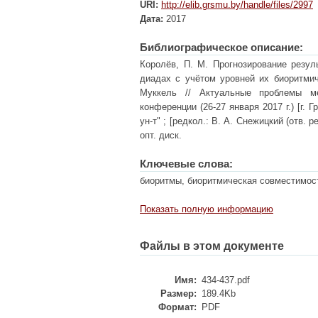
URI:
http://elib.grsmu.by/handle/files/2997
Дата:
2017
Библиографическое описание:
Королёв, П. М. Прогнозирование резул
диадах с учётом уровней их биоритмич
Муккель // Актуальные проблемы ме
конференции (26-27 января 2017 г.) [г. 
ун-т" ; [редкол.: В. А. Снежицкий (отв. р
опт. диск.
Ключевые слова:
биоритмы, биоритмическая совместимост
Показать полную информацию
Файлы в этом документе
Имя:
434-437.pdf
Размер:
189.4Kb
Формат:
PDF