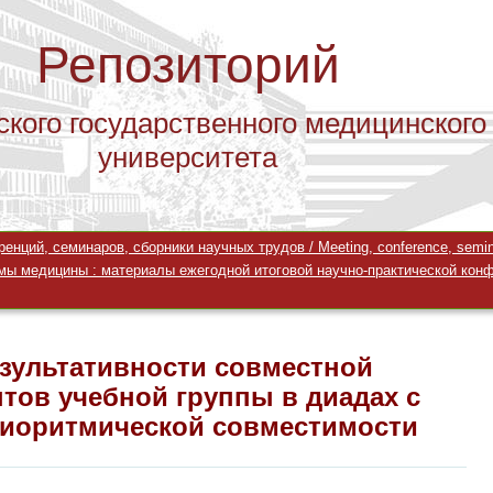
Репозиторий
ского государственного медицинского
университета
зультативности совместной деятель
ций, семинаров, сборники научных трудов / Meeting, conference, seminar
иадах с учётом уровней их биоритми
ы медицины : материалы ежегодной итоговой научно-практической конфере
зультативности совместной
тов учебной группы в диадах с
биоритмической совместимости