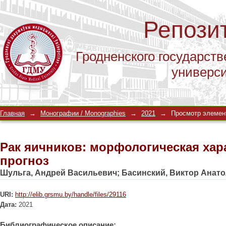
Репози
Гродненского государств
универс
Рак яичников: морфологическая хар
Главная
→
Монографии / Monographies
→
2021
→
Просмотр элемен
Рак яичников: морфологическая хар
прогноз
Шульга, Андрей Васильевич
;
Басинский, Виктор Анат
URI:
http://elib.grsmu.by/handle/files/29116
Дата:
2021
Библиографическое описание: