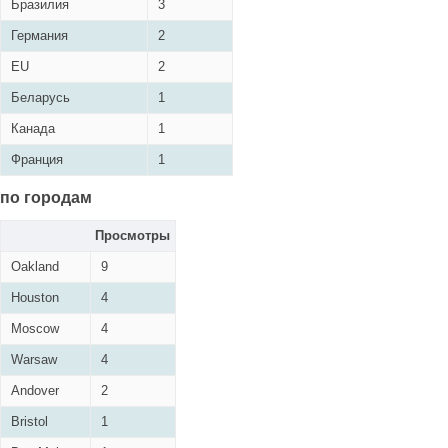
Бразилия
3
Германия
2
EU
2
Беларусь
1
Канада
1
Франция
1
по городам
Просмотры
Oakland
9
Houston
4
Moscow
4
Warsaw
4
Andover
2
Bristol
1