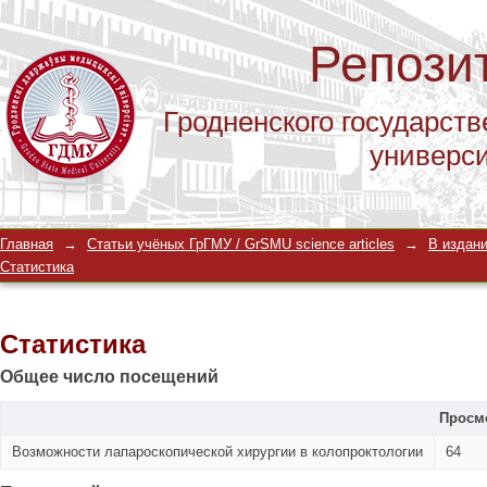
Репози
Гродненского государств
универс
Статистика
Главная
→
Статьи учёных ГрГМУ / GrSMU science articles
→
В издани
Статистика
Статистика
Общее число посещений
Просм
Возможности лапароскопической хирургии в колопроктологии
64