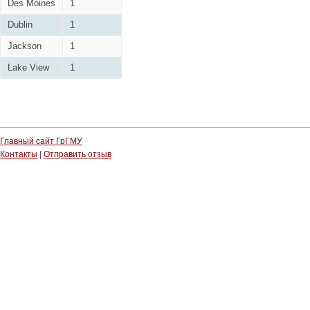
Des Moines
1
Dublin
1
Jackson
1
Lake View
1
Главный сайт ГрГМУ
Контакты
|
Отправить отзыв