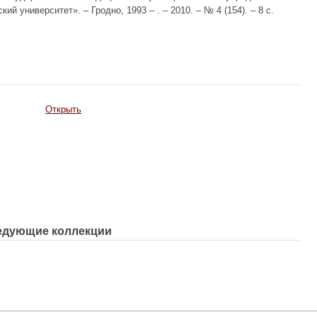
й университет». – Гродно, 1993 – . – 2010. – № 4 (154). – 8 с.
Открыть
едующие коллекции