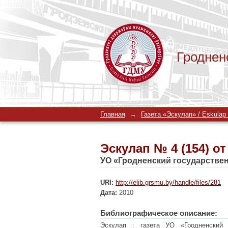
Гроднен
Эскулап № 4 (154) от
Главная
→
Газета «Эскулап» / Eskulap
Эскулап № 4 (154) от
УО «Гродненский государстве
URI:
http://elib.grsmu.by/handle/files/281
Дата:
2010
Библиографическое описание:
Эскулап : газета УО «Гродненский 