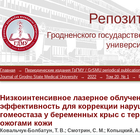
Репози
Гродненского государств
универс
Низкоинтенсивное лазерное облучен
Главная
→
Периодические издания ГрГМУ / GrSMU periodical publicatio
коррекции нарушений системы гомео
Journal of Grodno State Medical University
→
2022
→
Том 20, № 1
→
термическими ожогами кожи
Низкоинтенсивное лазерное облучен
эффективность для коррекции нару
гомеостаза у беременных крыс с те
ожогами кожи
Ковальчук-Болбатун, Т. В.
;
Смотрин, С. М.
;
Копыцкий, А.