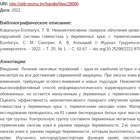
URI:
http://elib.grsmu.by/handle/files/28006
Дата:
2022
Библиографическое описание:
Ковальчук-Болбатун, Т. В. Низкоинтенсивное лазерное облучение крови
нарушений системы гомеостаза у беременных крыс с термическими
Болбатун, С. М. Смотрин, А. В. Копыцкий // Журнал Гродненског
университета. – 2022. – Т. 20, № 1. – С. 62-67. – doi.org/10.25298/2221-87
Аннотации:
Введение. Лечение ожоговых поражений – одна из наиболее острых и 
несмотря на все достижения современной медицины. При ожогах кожи 
изменения, требующие особого внимания и новых подходов. Низкоинте
высокоэффективный способ нефармакологического корригирующего в
обожженных, но остается неизученным у беременных с термическими
Оценить эффективность низкоинтенсивного лазерного облучения кров
гомеостаза у беременных крыс с термическими ожогами кожи. Мате
исследование проводилось на 81 самке беспородных белых крыс массой
на три группы. Контрольную группу составили беременные интактные к
термическим ожогом кожи в раннем периоде беременности, 2-ю опыт
ожогом кожи в раннем периоде беременности, которым выполнялось ни
крови. Изучались кислородтранспортная функция крови, кислотн