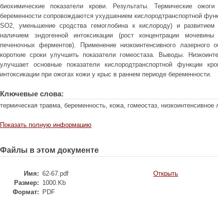
биохимические показатели крови. Результаты. Термические ожо
беременности сопровождаются ухудшением кислородтранспортной функц
SO2, уменьшение сродства гемоглобина к кислороду) и развитием 
наличием эндогенной интоксикации (рост концентрации мочевины
печеночных ферментов). Применение низкоинтенсивного лазерного о
короткие сроки улучшить показатели гомеостаза. Выводы. Низкоинт
улучшает основные показатели кислородтранспортной функции кро
интоксикации при ожогах кожи у крыс в раннем периоде беременности.
Ключевые слова:
термическая травма, беременность, кожа, гомеостаз, низкоинтенсивное 
Показать полную информацию
Файлы в этом документе
Имя:
62-67.pdf
Открыть
Размер:
1000.Kb
Формат:
PDF