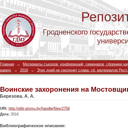
Репози
Гродненского государств
универс
Воинские захоронения на Мостовщи
Главная
→
Материалы съездов, конференций, семинаров, сборники научны
papers
→
2016
→
Этих дней не смолкнет слава: сб. материалов Респ. ст
Воинские захоронения на Мостовщи
Березова, А. А.
URI:
http://elib.grsmu.by/handle/files/2756
Дата:
2016
Библиографическое описание: