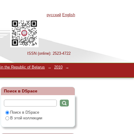
русский
English
ISSN (online): 2523-4722
ов
n the Republic of Belarus
→
2010
→
Поиск в DSpace
Поиск в DSpace
В этой коллекции