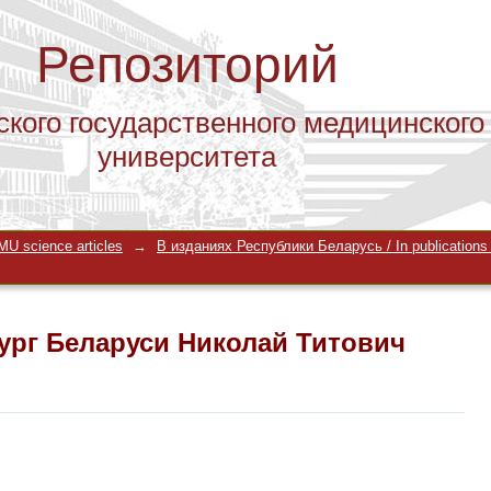
Репозиторий
ского государственного медицинского
университета
ург Беларуси Николай Титович Петр
U science articles
→
В изданиях Республики Беларусь / In publications i
ург Беларуси Николай Титович