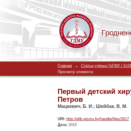
Гроднен
Первый детский хир
Главная
→
Статьи учёных ГрГМУ / GrSM
Просмотр элемента
Первый детский хир
Петров
Мацкевич, Б. И.
;
Шейбак, В. М.
URI:
http://elib.grsmu.by/handle/files/2617
Дата:
2010