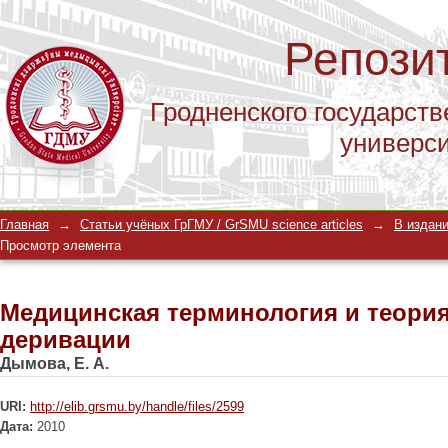
Репози
Гродненского государств
универс
Медицинская терминология и теори
Главная
→
Статьи учёных ГрГМУ / GrSMU science articles
→
В издани
Просмотр элемента
Медицинская терминология и теори
деривации
Дымова, Е. А.
URI:
http://elib.grsmu.by/handle/files/2599
Дата:
2010