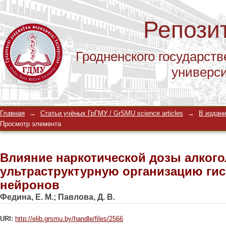
Репози
Гродненского государств
универс
Влияние наркотической дозы алкого
Главная
→
Статьи учёных ГрГМУ / GrSMU science articles
→
В издани
гистаминергических нейронов
Просмотр элемента
Влияние наркотической дозы алкого
ультраструктурную организацию ги
нейронов
Федина, Е. М.
;
Павлова, Д. В.
URI:
http://elib.grsmu.by/handle/files/2566