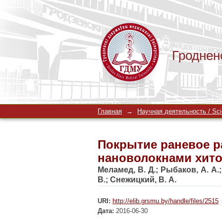
Гроднен
Покрытие раневое р
Главная
→
Научная деятельность / Scien
Покрытие раневое 
нановолокнами хито
Меламед, В. Д.
;
Рыбаков, А. А.
В.
;
Снежицкий, В. А.
URI:
http://elib.grsmu.by/handle/files/2515
Дата:
2016-06-30