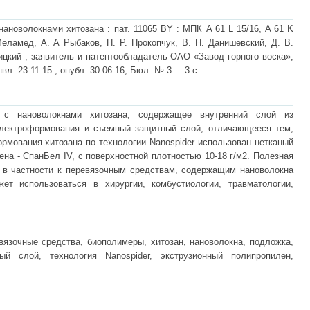
новолокнами хитозана : пат. 11065 BY : МПК A 61 L 15/16, A 61 K
 Меламед, А. А Рыбаков, Н. Р. Прокопчук, В. Н. Данишевский, Д. В.
ицкий ; заявитель и патентообладатель ОАО «Завод горного воска»,
явл. 23.11.15 ; опубл. 30.06.16, Бюл. № 3. – 3 с.
 с нановолокнами хитозана, содержащее внутренний слой из
электроформования и съемный защитный слой, отличающееся тем,
рмования хитозана по технологии Nanospider использован нетканый
ена - СпанБел IV, с поверхностной плотностью 10-18 г/м2. Полезная
 в частности к перевязочным средствам, содержащим нановолокна
ет использоваться в хирургии, комбустиологии, травматологии,
вязочные средства, биополимеры, хитозан, нановолокна, подложка,
й слой, технология Nanospider, экструзионный полипропилен,