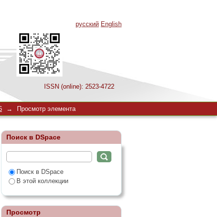
русский
English
ISSN (online): 2523-4722
итозана
6
→
Просмотр элемента
Поиск в DSpace
Поиск в DSpace
В этой коллекции
Просмотр