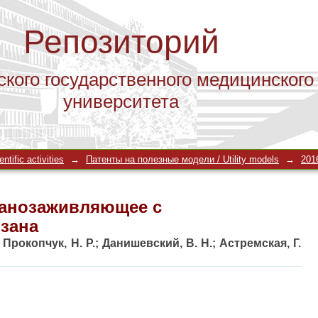
Репозиторий
ского государственного медицинского
университета
анозаживляющее с нановолокнами х
tific activities
→
Патенты на полезные модели / Utility models
→
201
ранозаживляющее с
зана
;
Прокопчук, Н. Р.
;
Данишевский, В. Н.
;
Астремская, Г.