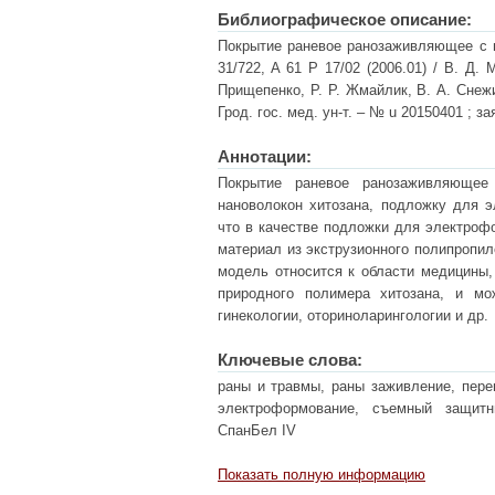
Библиографическое описание:
Покрытие раневое ранозаживляющее с на
31/722, A 61 Р 17/02 (2006.01) / В. Д.
Прищепенко, Р. Р. Жмайлик, В. А. Снеж
Грод. гос. мед. ун-т. – № u 20150401 ; за
Аннотации:
Покрытие раневое ранозаживляющее
нановолокон хитозана, подложку для 
что в качестве подложки для электрофо
материал из экструзионного полипропил
модель относится к области медицины,
природного полимера хитозана, и мож
гинекологии, оториноларингологии и др.
Ключевые слова:
раны и травмы, раны заживление, пере
электроформование, съемный защитны
СпанБел IV
Показать полную информацию