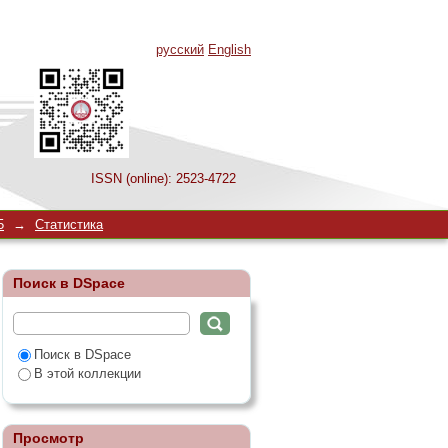
русский
English
ISSN (online): 2523-4722
5
→
Статистика
Поиск в DSpace
Поиск в DSpace
В этой коллекции
Просмотр