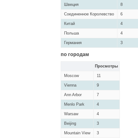
Швеция
8
Соединенное Королевство
6
Китай
4
Польша
4
Германия
3
по городам
Просмотры
Moscow
11
Vienna
9
Ann Arbor
7
Menlo Park
4
Warsaw
4
Beijing
3
Mountain View
3