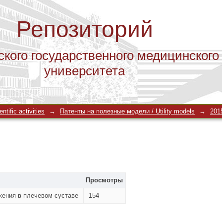
Репозиторий
ского государственного медицинского
университета
tific activities
→
Патенты на полезные модели / Utility models
→
201
Просмотры
жения в плечевом суставе
154