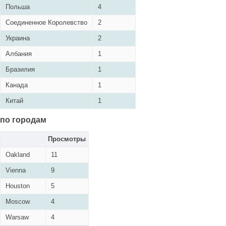
Польша
4
Соединенное Королевство
2
Украина
2
Албания
1
Бразилия
1
Канада
1
Китай
1
по городам
Просмотры
Oakland
11
Vienna
9
Houston
5
Moscow
4
Warsaw
4