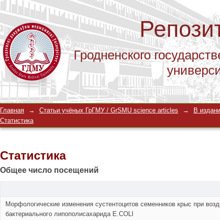
Репози
Гродненского государств
универс
Статистика
Главная
→
Статьи учёных ГрГМУ / GrSMU science articles
→
В издани
Статистика
Статистика
Общее число посещений
Морфологические изменения сустентоцитов семенников крыс при возд
бактериального липополисахарида Е.COLI