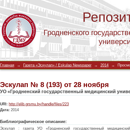
Репози
Гродненского государств
универс
Эскулап № 8 (193) от 28 ноября
Главная
→
Газета «Эскулап» / Eskulap Newspaper
→
2014
→
Просмо
Эскулап № 8 (193) от 28 ноября
УО «Гродненский государственный медицинский унив
URI:
http://elib.grsmu.by/handle/files/223
Дата:
2014
Библиографическое описание:
Эскулап : газета УО «Гродненский государственный медицински