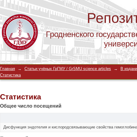
Репози
Гродненского государств
универс
Статистика
Главная
→
Статьи учёных ГрГМУ / GrSMU science articles
→
В издани
Статистика
Статистика
Общее число посещений
Дисфункция эндотелия и кислородсвязывающие свойства гемоглобин