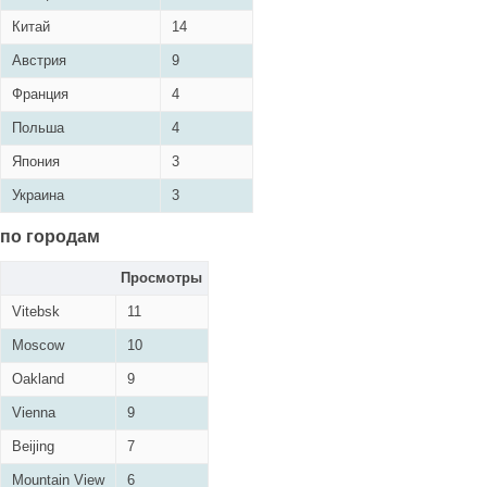
Китай
14
Австрия
9
Франция
4
Польша
4
Япония
3
Украина
3
по городам
Просмотры
Vitebsk
11
Moscow
10
Oakland
9
Vienna
9
Beijing
7
Mountain View
6