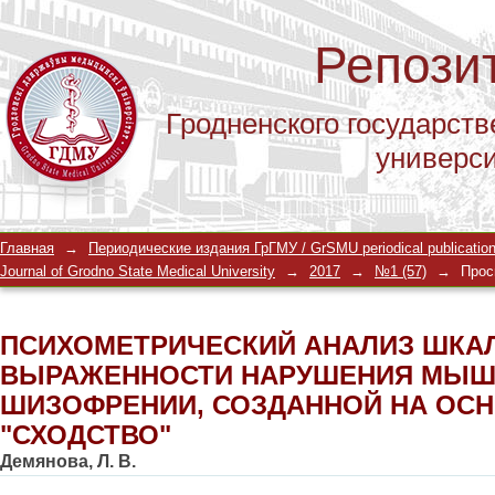
Репози
Гродненского государств
универс
ПСИХОМЕТРИЧЕСКИЙ АНАЛИЗ ШКА
Главная
→
Периодические издания ГрГМУ / GrSMU periodical publicatio
НАРУШЕНИЯ МЫШЛЕНИЯ ПРИ ШИЗО
Journal of Grodno State Medical University
→
2017
→
№1 (57)
→
Прос
МЕТОДИКИ "СХОДСТВО"
ПСИХОМЕТРИЧЕСКИЙ АНАЛИЗ ШКА
ВЫРАЖЕННОСТИ НАРУШЕНИЯ МЫШ
ШИЗОФРЕНИИ, СОЗДАННОЙ НА ОС
"СХОДСТВО"
Демянова, Л. В.