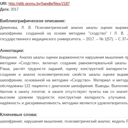
URI:
http://elib.grsmu.by/handle/files/2187
Дата:
2017
Библиографическое описание:
Демянова, Л. В. Психометрический анализ шкалы оценки выраж
шизофрении, созданной на основе методики "сходство" / Л. В. 
государственного медицинского университета. – 2017. – № 1(57). – С.37-
Аннотации:
Введение. Анализ шкалы оценки выраженности нарушения мышления пр
методики «Сходство», включал создание равноинтервальной шкалы
Раша, расчёт трудности заданий, оценку конструктной валидности
создание и анализ психометрических свойств шкалы оценки выра
шизофрении, основанной на методике «Сходство». Материал и метод
обследованы 122 пациента с диагнозом шизофрения. Выводы. Выполне
баллов в шкалу логитов; в шкале отсутствуют пункты как со значи
высоким уровнем трудности; конструктная валидность улучшена
надёжность и дискриминативность методики являются удовлетворител
Ключевые слова:
шизофрения; нарушения мышления; психометрический анализ; модель 