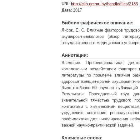
URI:
http://elib.grsmu.by/handle/files/2183
Дата:
2017
Библиографическое описание:
Лисок, Е. С. Влияние факторов трудово
акушеров-гинекологов (обзор литер
государственного медицинского университ
Аннотации:
Введение. Профессиональная деятел
комплексным воздействием факторов 
литературы по проблеме влияния раз
здоровья женщин-врачей акушеров-гине
было отобрано 60 научных публикаций (
Результаты. Повседневный труд дан
значительной тяжестью трудового пр
контактами с химическими веществам
ухудшению состояния репродуктивно
профилактики для нивелирования небла
важной научно-практической задачей.
Ключевые слова: