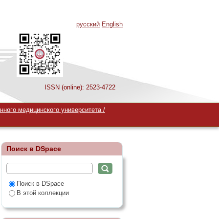
русский
English
ISSN (online): 2523-4722
ЯНИЕ
нного медицинского университета /
ЕРОВ-
Поиск в DSpace
Поиск в DSpace
В этой коллекции