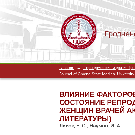
Гроднен
ВЛИЯНИЕ ФАКТОРО
Главная
→
Периодические издания ГрГМ
РЕПРОДУКТИВНОГО
Journal of Grodno State Medical University
ГИНЕКОЛОГОВ (ОБЗ
ВЛИЯНИЕ ФАКТОРО
СОСТОЯНИЕ РЕПРО
ЖЕНЩИН-ВРАЧЕЙ А
ЛИТЕРАТУРЫ)
Лисок, Е. С.
;
Наумов, И. А.