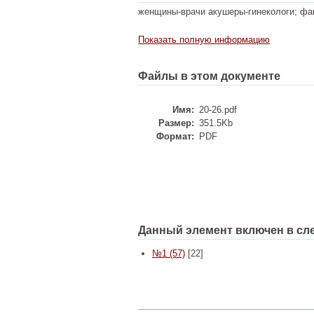
женщины-врачи акушеры-гинекологи; фак
Показать полную информацию
Файлы в этом документе
Имя:
20-26.pdf
Размер:
351.5Kb
Формат:
PDF
Данный элемент включен в сл
№1 (57)
[22]