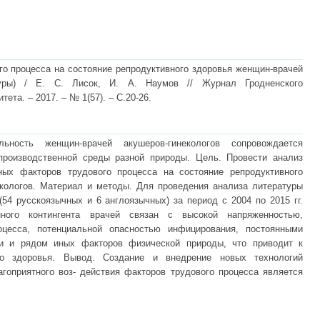
го процесса на состояние репродуктивного здоровья женщин-врачей
атуры) / Е. С. Лисок, И. А. Наумов // Журнал Гродненского
ета. – 2017. – № 1(57). – С.20-26.
ьность женщин-врачей акушеров-гинекологов сопровождается
производственной среды разной природы. Цель. Провести анализ
ных факторов трудового процесса на состояние репродуктивного
кологов. Материал и методы. Для проведения анализа литературы
54 русскоязычных и 6 англоязычных) за период с 2004 по 2015 гг.
ного контингента врачей связан с высокой напряженностью,
оцесса, потенциальной опасностью инфицирования, постоянными
и и рядом иных факторов физической природы, что приводит к
го здоровья. Вывод. Создание и внедрение новых технологий
гоприятного воз- действия факторов трудового процесса является