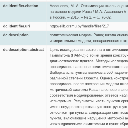
dc.identifier.citation
Ассанович, М. А. Оптимизация шкалы оценк
на основе модели Раша / М.А. Ассанович //
в России. – 2015. – № 2. – С. 76-82.
dc.identifier.uri
http://elib.grsmu.by/handle/files/217
dc.description
политомическая модель Раша; шкала оценки
измерительные модели; сепарационная стати
dc.description.abstract
Цель исследования состояла в оптимизации
Гамильтона (НАМ-О) с точки зрения констру
диагностических пунктов. Методы исследов
проводилось на основе политомического ва
Выборка испытуемых включала 550 пациент
различной степени тяжести. Оценка констру
проводилась после построения модели шк
метрической системы Раша на основе значе
соответствия моделированных ответов наб
испытуемых. Результаты: часть пунктов ор
имеет неудовлетворительную конструктную 
относятся три пункта, содержащие симптом
пункта, включающие нарушения моторной ак
ипохондрическими симптомами и пункт «Кри