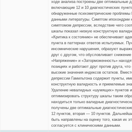
ходе анализа построены две оптимальные д
включающие 12 и 10 диагностических пункт
обнаруженные психометрические проблемы
данными литературы. Симптом ипохондрии 
симптомом депрессии, вследствие чего соо
шкалы показал низкую конструктную валидн
«Критика к состоянию» не обеспечивает аде
пункта в паттернах ответов испытуемых. П
инсомнические нарушения, образуют выра
друг с другом, что обусловливает снижение
«Напряжение» и «Заторможенность» находя
позициях и работают друг против друга, чт
высокие значения индексов остатков. Вмест
депрессии Гамильтона содержит пункты, и
конструктную валидность и приемлемые зна
Удаление невалидных «шумящих» пунктов и
оптимизировать структуру шкалы таким обра
находиться только валидные диагностическ
получены две оптимальные диагностически
12 пунктов, вторая — 10 пунктов. Дальней
быть направлены на оценку того, какая их 
согласуется с клиническими данными.