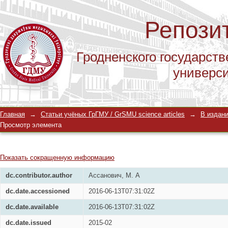
Репози
Гродненского государств
универс
Оптимизация шкалы оценки депресс
Главная
→
Статьи учёных ГрГМУ / GrSMU science articles
→
В издани
Просмотр элемента
Показать сокращенную информацию
dc.contributor.author
Ассанович, М. А
dc.date.accessioned
2016-06-13T07:31:02Z
dc.date.available
2016-06-13T07:31:02Z
dc.date.issued
2015-02