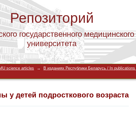
Репозиторий
ского государственного медицинского
университета
пы у детей подросткового возраста
U science articles
→
В изданиях Республики Беларусь / In publications i
пы у детей подросткового возраста