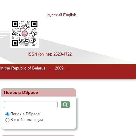
русский
English
ISSN (online): 2523-4722
n the Republic of Belarus
→
2009
→
Поиск в DSpace
Поиск в DSpace
В этой коллекции