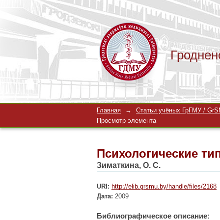
Гроднен
Психологические ти
Главная
→
Статьи учёных ГрГМУ / GrSM
Просмотр элемента
Психологические ти
Зиматкина, О. С.
URI:
http://elib.grsmu.by/handle/files/2168
Дата:
2009
Библиографическое описание: