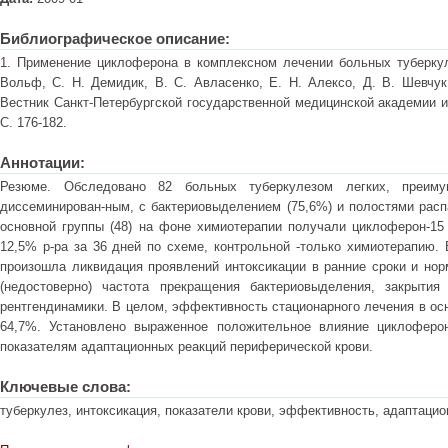
Библиографическое описание:
1. Применение циклоферона в комплексном лечении больных туберкуле
Вольф, С. Н. Демидик, В. С. Авласенко, Е. Н. Алексо, Д. В. Шевчук,
Вестник Санкт-Петербургской государственной медицинской академии им
С. 176-182.
Аннотации:
Резюме. Обследовано 82 больных туберкулезом легких, преим
диссеминирован-ным, с бактериовыделением (75,6%) и полостями расп
основной группы (48) на фоне химиотерапии получали циклоферон-1
12,5% р-ра за 36 дней по схеме, контрольной -только химиотерапию.
произошла ликвидация проявлений интоксикации в ранние сроки и нор
(недостоверно) частота прекращения бактериовыделения, закрытия
рентгендинамики. В целом, эффективность стационарного лечения в осн
64,7%. Установлено выраженное положительное влияние циклоферон
показателям адаптационных реакций периферической крови.
Ключевые слова:
туберкулез, интоксикация, показатели крови, эффективность, адаптаци