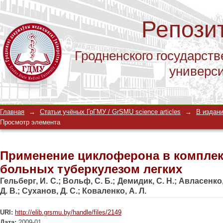
Репози
Гродненского государств
универс
Применение циклоферона в комплек
Главная
→
Статьи учёных ГрГМУ / GrSMU science articles
→
В издани
легких
Просмотр элемента
Применение циклоферона в комплек
больных туберкулезом легких
Гельберг, И. С.
;
Вольф, С. Б.
;
Демидик, С. Н.
;
Авласенко,
Д. В.
;
Суханов, Д. С.
;
Коваленко, А. Л.
URI:
http://elib.grsmu.by/handle/files/2149
Дата:
2009-01