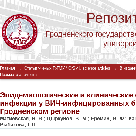
Репози
Гродненского государств
универс
Эпидемиологические и клинические 
Главная
→
Статьи учёных ГрГМУ / GrSMU science articles
→
В издани
инфицированных больных в Гродне
Просмотр элемента
Эпидемиологические и клинические 
инфекции у ВИЧ-инфицированных б
Гродненском регионе
Матиевская, Н. В.
;
Цыркунов, В. М.
;
Еремин, В. Ф.
;
Ка
Рыбакова, Т. П.