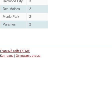
Redwood City
3
Des Moines
2
Menlo Park
2
Paramus
2
Главный сайт ГрГМУ
Контакты
|
Отправить отзыв