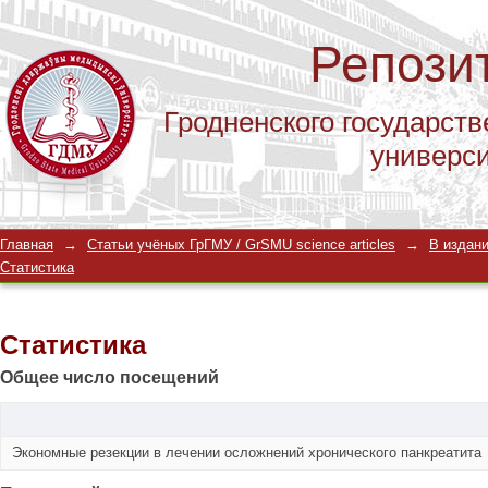
Репози
Гродненского государств
универс
Статистика
Главная
→
Статьи учёных ГрГМУ / GrSMU science articles
→
В издани
Статистика
Статистика
Общее число посещений
Экономные резекции в лечении осложнений хронического панкреатита