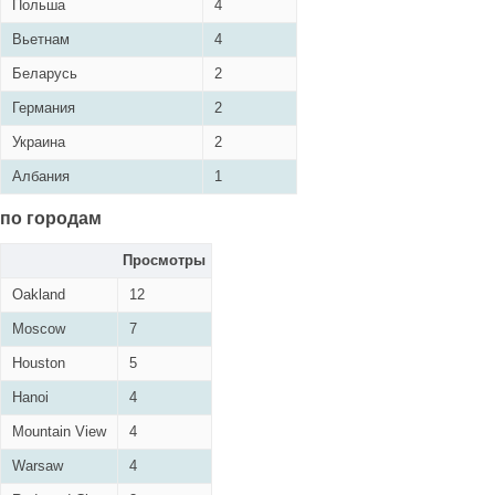
Польша
4
Вьетнам
4
Беларусь
2
Германия
2
Украина
2
Албания
1
по городам
Просмотры
Oakland
12
Moscow
7
Houston
5
Hanoi
4
Mountain View
4
Warsaw
4