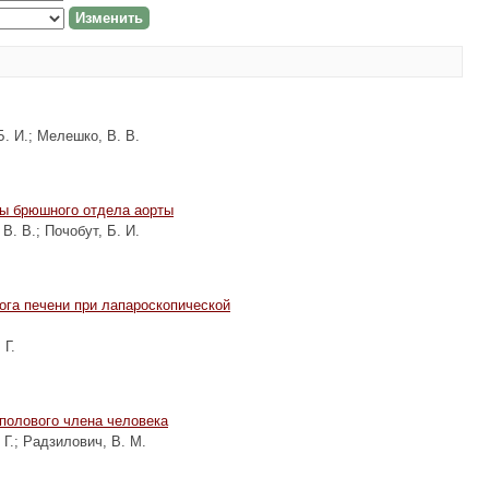
Б. И.
;
Мелешко, В. В.
мы брюшного отдела аорты
В. В.
;
Почобут, Б. И.
га печени при лапароскопической
 Г.
полового члена человека
 Г.
;
Радзилович, В. М.