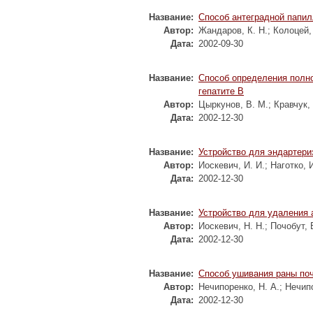
Название:
Способ антеградной папи
Автор:
Жандаров, К. Н.
;
Колоцей,
Дата:
2002-09-30
Название:
Способ определения полн
гепатите В
Автор:
Цыркунов, В. М.
;
Кравчук,
Дата:
2002-12-30
Название:
Устройство для эндартери
Автор:
Иоскевич, И. И.
;
Наготко, И
Дата:
2002-12-30
Название:
Устройство для удаления
Автор:
Иоскевич, Н. Н.
;
Почобут, 
Дата:
2002-12-30
Название:
Способ ушивания раны поч
Автор:
Нечипоренко, Н. А.
;
Нечипо
Дата:
2002-12-30