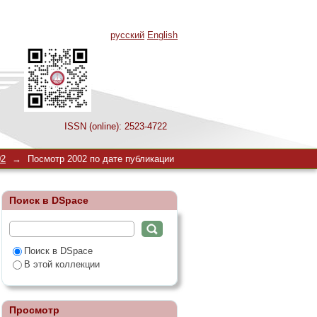
русский
English
ISSN (online): 2523-4722
02
→
Посмотр 2002 по дате публикации
Поиск в DSpace
Поиск в DSpace
В этой коллекции
Просмотр