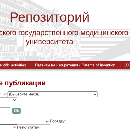
Репозиторий
ского государственного медицинского
университета
е публикации
tific activities
→
Патенты на изобретения / Patents of invention
→
20
е публикации
ения
Порядку:
Результатам: