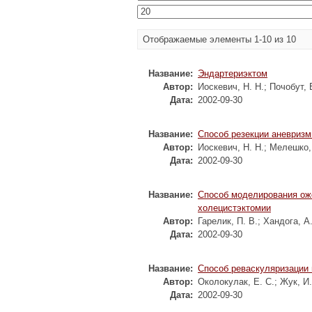
Отображаемые элементы 1-10 из 10
Название:
Эндартериэктом
Автор:
Иоскевич, Н. Н.
;
Почобут, 
Дата:
2002-09-30
Название:
Способ резекции аневриз
Автор:
Иоскевич, Н. Н.
;
Мелешко, 
Дата:
2002-09-30
Название:
Способ моделирования ожо
холецистэктомии
Автор:
Гарелик, П. В.
;
Хандога, А.
Дата:
2002-09-30
Название:
Способ реваскуляризации 
Автор:
Околокулак, Е. С.
;
Жук, И.
Дата:
2002-09-30