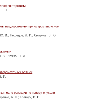
ллосфинктеротоми
 В. Н.
оты выздоровления при остром вирусном
 Ю. В.
;
Нефедов, Л. И.
;
Смирнов, В. Ю.
эктомии
. В.
;
Ложко, П. М.
 атероматозных бляшек
Б. И.
ки после резекции по поводу опухоли
ренко, А. Н.
;
Кравчук, В. Р.