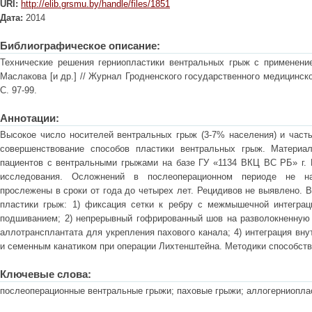
URI:
http://elib.grsmu.by/handle/files/1851
Дата:
2014
Библиографическое описание:
Технические решения герниопластики вентральных грыж с применение
Маслакова [и др.] // Журнал Гродненского государственного медицинског
С. 97-99.
Аннотации:
Высокое число носителей вентральных грыж (3-7% населения) и часты
совершенствование способов пластики вентральных грыж. Материа
пациентов с вентральными грыжами на базе ГУ «1134 ВКЦ ВС РБ» г. Г
исследования. Осложнений в послеоперационном периоде не на
прослежены в сроки от года до четырех лет. Рецидивов не выявлено.
пластики грыж: 1) фиксация сетки к ребру с межмышечной интегра
подшиванием; 2) непрерывный гофрированный шов на разволокненную о
аллотрансплантата для укрепления пахового канала; 4) интеграция вн
и семенным канатиком при операции Лихтенштейна. Методики способст
Ключевые слова:
послеоперационные вентральные грыжи; паховые грыжи; аллогерниопла