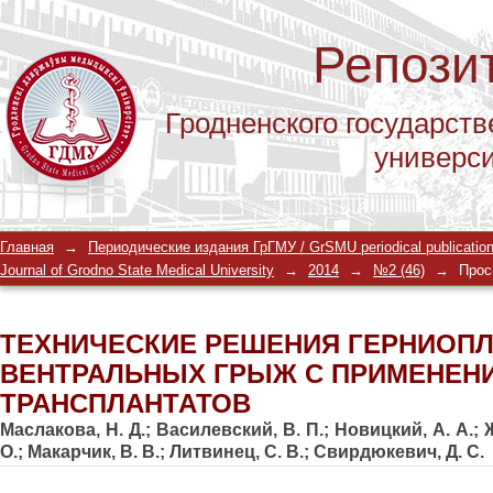
Репози
Гродненского государств
универс
ТЕХНИЧЕСКИЕ РЕШЕНИЯ ГЕРНИОПЛ
Главная
→
Периодические издания ГрГМУ / GrSMU periodical publicatio
ПРИМЕНЕНИЕМ СЕТЧАТЫХ ТРАНСП
Journal of Grodno State Medical University
→
2014
→
№2 (46)
→
Прос
ТЕХНИЧЕСКИЕ РЕШЕНИЯ ГЕРНИОП
ВЕНТРАЛЬНЫХ ГРЫЖ С ПРИМЕНЕН
ТРАНСПЛАНТАТОВ
Маслакова, Н. Д.
;
Василевский, В. П.
;
Новицкий, А. А.
;
О.
;
Макарчик, В. В.
;
Литвинец, С. В.
;
Свирдюкевич, Д. С.