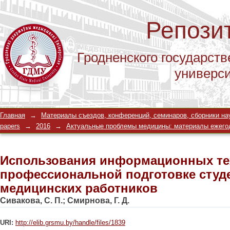
Репози
Гродненского государств
универс
Использования информационных те
Главная
→
Материалы съездов, конференций, семинаров, сборники научны
подготовке студентов и медицински
papers
→
2016
→
Актуальные проблемы медицины: материалы ежегодной 
Использования информационных те
профессиональной подготовке студ
медицинских работников
Сивакова, С. П.
;
Смирнова, Г. Д.
URI:
http://elib.grsmu.by/handle/files/1839