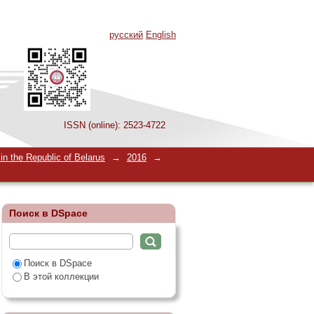
русский
English
ISSN (online): 2523-4722
рной области
n the Republic of Belarus
→
2016
→
ре предметной
Поиск в DSpace
Поиск в DSpace
В этой коллекции