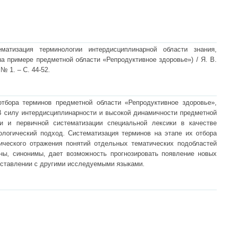
матизация терминологии интердисциплинарной области знания,
а примере предметной области «Репродуктивное здоровье») / Я. В.
№ 1. – С. 44-52.
тбора терминов предметной области «Репродуктивное здоровье»,
 силу интердисциплинарности и высокой динамичности предметной
ии и первичной систематизации специальной лексики в качестве
логический подход. Систематизация терминов на этапе их отбора
ического отражения понятий отдельных тематических подобластей
ны, синонимы, дает возможность прогнозировать появление новых
оставлении с другими исследуемыми языками.