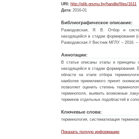
URI:
http://elib.grsmu.by/handle/files/1611
Дата:
2016-01
Библиографическое описание:
Разводовская, Я. В. Отбор и систе
находящейся в стадии формирования (н
Разводовская // Вестник МГЛУ. – 2016. – 
Аннотации:
В статье описаны этапы и принципы о
находящейся в стадии формирования. В
области на этапе отбора терминолог
наиболее приемлемого принят ономасио
позволяет оценить степень терминолог
терминополя, выявить возможные лаку
терминов отдельных подобластей в соп
Ключевые слова:
терминология, систематизация терминов
Показать полную информацию