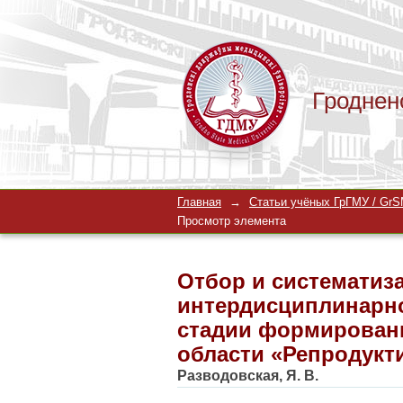
Гроднен
Отбор и систематиз
Главная
→
Статьи учёных ГрГМУ / GrSM
знания, находящейс
Просмотр элемента
области «Репродукт
Отбор и систематиз
интердисциплинарно
стадии формировани
области «Репродукт
Разводовская, Я. В.