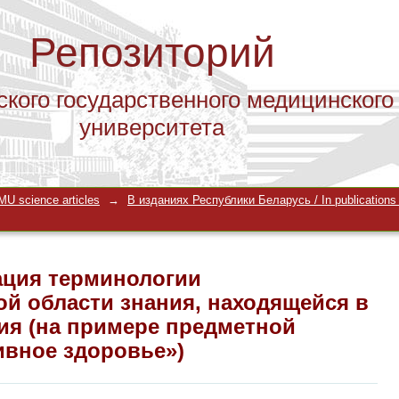
Репозиторий
ского государственного медицинского
университета
ация терминологии интердисциплина
U science articles
→
В изданиях Республики Беларусь / In publications i
я в стадии формирования (на приме
ивное здоровье»)
ация терминологии
й области знания, находящейся в
я (на примере предметной
ивное здоровье»)