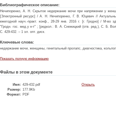
Библиографическое описание:
Нечипоренко, А. Н. Скрытое недержание мочи при напряжении у женщи
[Электронный ресурс] / А. Н. Нечипоренко, Г. В. Юцевич // Актуаль
ежегодной науч.-практ. конф., 28-29 янв. 2016 г. [г. Гродно] / М-во
"Гродн. гос. мед.у н-т" ; [редкол.: В. А. Снежицкий (отв. ред.), С. Б. Во
С. 429-432. – 1 эл. опт. диск.
Ключевые слова:
недержание мочи, женщины, генитальный пролапс, диагностика, кольпо
Показать полную информацию
Файлы в этом документе
Имя:
429-432.pdf
Открыть
Размер:
177.9Kb
Формат:
PDF