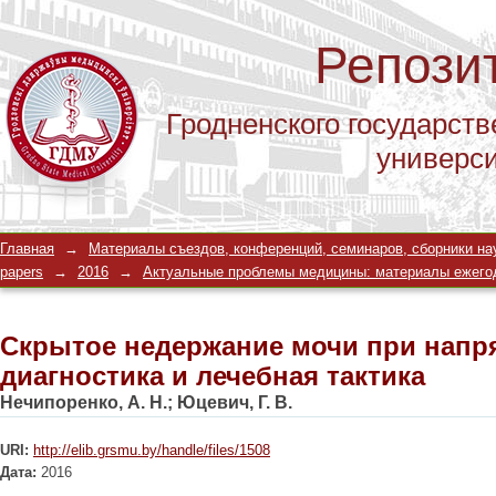
Репози
Гродненского государств
универс
Скрытое недержание мочи при напря
Главная
→
Материалы съездов, конференций, семинаров, сборники научны
лечебная тактика
papers
→
2016
→
Актуальные проблемы медицины: материалы ежегодной 
Скрытое недержание мочи при напр
диагностика и лечебная тактика
Нечипоренко, А. Н.
;
Юцевич, Г. В.
URI:
http://elib.grsmu.by/handle/files/1508
Дата:
2016