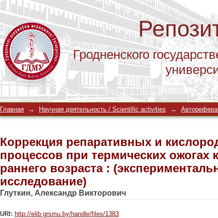
Репози
Гродненского государств
универс
Коррекция репаративных и кислоро
Главная
→
Научная деятельность / Scientific activities
→
Автореферат
ожогах кожи у детей раннего возрас
исследование)
Коррекция репаративных и кислор
процессов при термических ожогах к
раннего возраста : (эксперименталь
исследование)
Глуткин, Александр Викторович
URI:
http://elib.grsmu.by/handle/files/1383