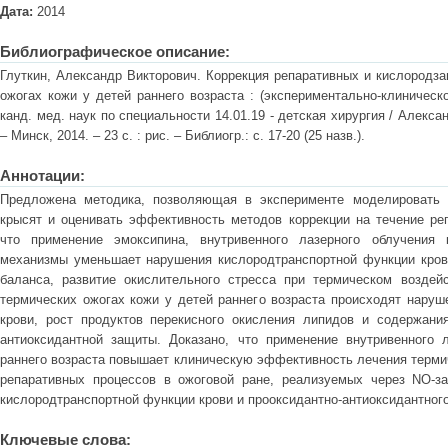
Дата:
2014
Библиографическое описание:
Глуткин, Александр Викторович. Коррекция репаративных и кислородз
ожогах кожи у детей раннего возраста : (экспериментально-клиническо
канд. мед. наук по специальности 14.01.19 - детская хирургия / Алекса
– Минск, 2014. – 23 с. : рис. – Библиогр.: с. 17-20 (25 назв.).
Аннотации:
Предложена методика, позволяющая в эксперименте моделировать 
крысят и оценивать эффективность методов коррекции на течение реп
что применение эмоксипина, внутривенного лазерного облучения
механизмы уменьшает нарушения кислородтранспортной функции крови
баланса, развитие окислительного стресса при термическом воздей
термических ожогах кожи у детей раннего возраста происходят наруш
крови, рост продуктов перекисного окисления липидов и содержания
антиоксидантной защиты. Доказано, что применение внутривенного 
раннего возраста повышает клиническую эффективность лечения терми
репаративных процессов в ожоговой ране, реализуемых через NO-
кислородтранспортной функции крови и прооксидантно-антиоксидантного
Ключевые слова: