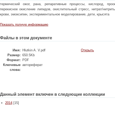
термический ожог, рана, репаративные процессы, кислород, проок
перекисное окисление липидов, окислительный стресс, нитрат/нитрит
крови, эмоксипин, экспериментальное моделирование, дети, крысята
Показать полную информацию
Файлы в этом документе
Имя:
Hlutkin A. V.pdf
Открыть
Размер:
650.5Kb
Формат:
PDF
Ключевые
автореферат
слова:
Данный элемент включен в следующие коллекции
2014
[15]