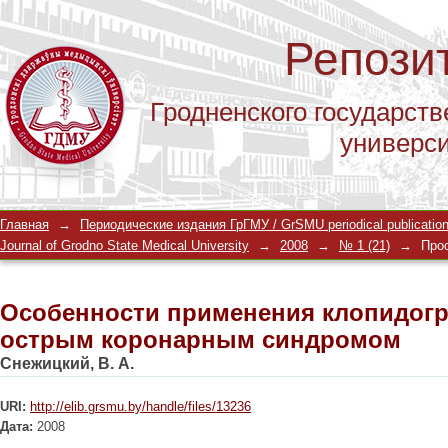
Репози
Гродненского государств
универс
Особенности применения клопидогр
Главная
→
Периодические издания ГрГМУ / GrSMU periodical publicatio
синдромом
Journal of Grodno State Medical University
→
2008
→
№ 1 (21)
→
Про
Особенности применения клопидогр
острым коронарным синдромом
Снежицкий, В. А.
URI:
http://elib.grsmu.by/handle/files/13236
Дата:
2008