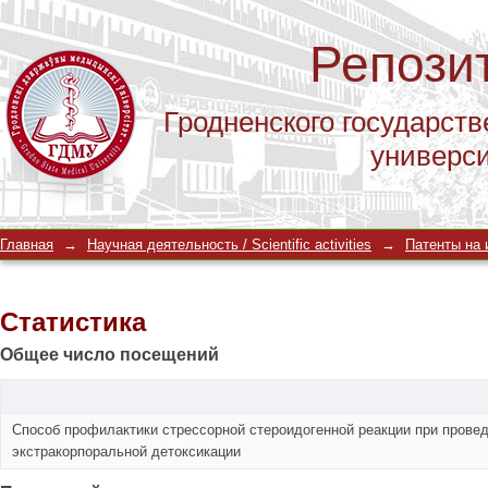
Репози
Гродненского государств
универс
Статистика
Главная
→
Научная деятельность / Scientific activities
→
Патенты на и
Статистика
Общее число посещений
Способ профилактики стрессорной стероидогенной реакции при прове
экстракорпоральной детоксикации