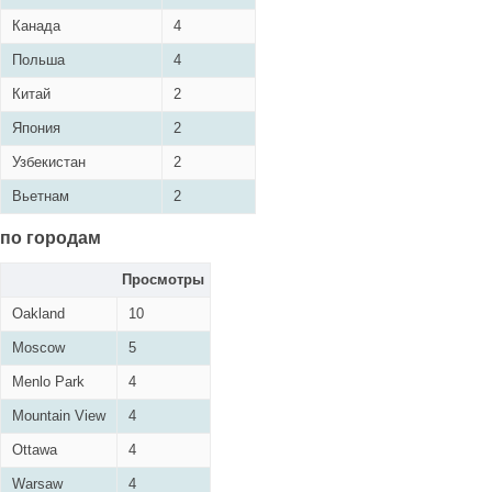
Канада
4
Польша
4
Китай
2
Япония
2
Узбекистан
2
Вьетнам
2
по городам
Просмотры
Oakland
10
Moscow
5
Menlo Park
4
Mountain View
4
Ottawa
4
Warsaw
4