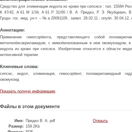
Средство для элиминации индола из крови при сепсисе : пат. 15584 Респ
К 47/42, A 61 М 1/34, A 61 Р 31/00 / В. А. Предко, Р. Э. Якубцевич, В
Гродн. гос. мед. ун-т. – № a 20091109 ; заявл. 28.02.11 ; опубл. 30.04.12,
Аннотации:
Применение гемосорбента, представляющего собой полиакрила
метиленбисакриламидом, с иммобилизованным в нем овомукоидом, в 
индола из крови при сепсисе. Изобретение относится к области меди
интенсивной терапии.
Ключевые слова:
сепсис, индол, элиминация, гемосорбент, полиакриламидный гидр
овомукоид
Показать полную информацию
Файлы в этом документе
Имя:
Предко В. А..pdf
Открыть
Размер:
159.2Kb
Формат:
PDF