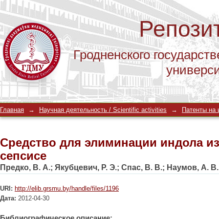
Репози
Гродненского государств
универс
Средство для элиминации индола из
Главная
→
Научная деятельность / Scientific activities
→
Патенты на и
Средство для элиминации индола из
сепсисе
Предко, В. А.
;
Якубцевич, Р. Э.
;
Спас, В. В.
;
Наумов, А. В.
URI:
http://elib.grsmu.by/handle/files/1196
Дата:
2012-04-30
Библиографическое описание: