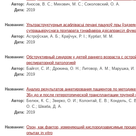
Автор:
Аносов, В. С.
;
Михович, М. С.
;
Соколовский, О. А.
Дата:
2019
Название:
Ультраструктурныя асаблівасці печані пацукоў пры ўздзеян
супрацьвіруснага прэпарата тэнафавіра дзіcапраксіл фум
Автор:
Астроўская, А. Б.
;
Краўчук, Р. І.
;
Курбат, М. М.
Дата:
2019
Название:
Обструктивный синдром у детей раннего возраста с остро
респираторной патологией
Автор:
Байгот, С. И.
;
Дрокина, О. Н.
;
Литовор, А. М.
;
Марушка, И. 
Дата:
2019
Название:
Анализ результатов анкетирования пациентов по методик
36» до и после гетеротопической трансплантации трупной 
Автор:
Белюк, К. С.
;
Зверко, О. И.
;
Колонтай, Е. В.
;
Кондель, С. В
О. С.
;
Шваба, Д. А.
Дата:
2019
Название:
Озон, как фактор, изменяющий кислородзависимые процес
опытах in vitro