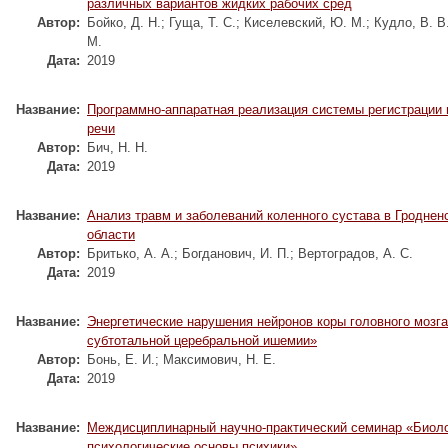
различных вариантов жидких рабочих сред
Автор:
Бойко, Д. Н.
;
Гуща, Т. С.
;
Киселевский, Ю. М.
;
Кудло, В. В
М.
Дата:
2019
Название:
Программно-аппаратная реализация системы регистрации 
речи
Автор:
Бич, Н. Н.
Дата:
2019
Название:
Анализ травм и заболеваний коленного сустава в Гроднен
области
Автор:
Бритько, А. А.
;
Богданович, И. П.
;
Вертоградов, А. С.
Дата:
2019
Название:
Энергетические нарушения нейронов коры головного мозга
субтотальной церебральной ишемии»
Автор:
Бонь, Е. И.
;
Максимович, Н. Е.
Дата:
2019
Название:
Междисциплинарный научно-практический семинар «Биоло
психологические основы психики»