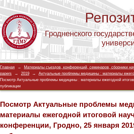
Репози
Гродненского государств
универс
Посмотр Актуальные проблемы меди
Главная
→
Материалы съездов, конференций, семинаров, сборники научны
научно-практической конференции, Гр
papers
→
2019
→
Актуальные проблемы медицины : материалы ежегодн
Посмотр Актуальные проблемы медицины : материалы ежегодной итоговой
публикации
публикации
Посмотр Актуальные проблемы мед
материалы ежегодной итоговой нау
конференции, Гродно, 25 января 2019