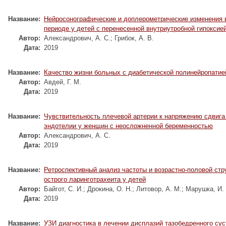
Название:
Нейросонографические и доплерометрические изменения 
периоде у детей с перенесенной внутриутробной гипоксие
Автор:
Александрович, А. С.
;
Грибок, А. В.
Дата:
2019
Название:
Качество жизни больных с диабетической полинейропатие
Автор:
Авдей, Г. М.
Дата:
2019
Название:
Чувствительность плечевой артерии к напряжению сдвига
эндотелии у женщин с неосложненной беременностью
Автор:
Александрович, А. С.
Дата:
2019
Название:
Ретроспективный анализ частоты и возрастно-половой стр
острого ларинготрахеита у детей
Автор:
Байгот, С. И.
;
Дрокина, О. Н.
;
Литовор, А. М.
;
Марушка, И. 
Дата:
2019
Название:
УЗИ диагностика в лечении дисплазий тазобедренного сус