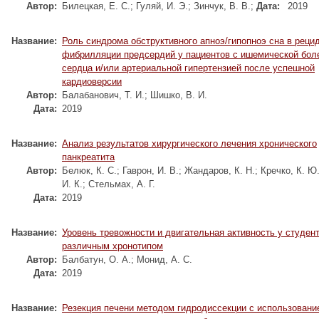
Автор:
Билецкая, Е. С.
;
Гуляй, И. Э.
;
Зинчук, В. В.
;
Дата:
2019
Название:
Роль синдрома обструктивного апноэ/гипопноэ сна в реци
фибрилляции предсердий у пациентов с ишемической бол
сердца и/или артериальной гипертензией после успешной
кардиоверсии
Автор:
Балабанович, Т. И.
;
Шишко, В. И.
Дата:
2019
Название:
Анализ результатов хирургического лечения хронического
панкреатита
Автор:
Белюк, К. С.
;
Гаврон, И. В.
;
Жандаров, К. Н.
;
Кречко, К. Ю
И. К.
;
Стельмах, А. Г.
Дата:
2019
Название:
Уровень тревожности и двигательная активность у студент
различным хронотипом
Автор:
Балбатун, О. А.
;
Монид, А. С.
Дата:
2019
Название:
Резекция печени методом гидродиссекции с использовани