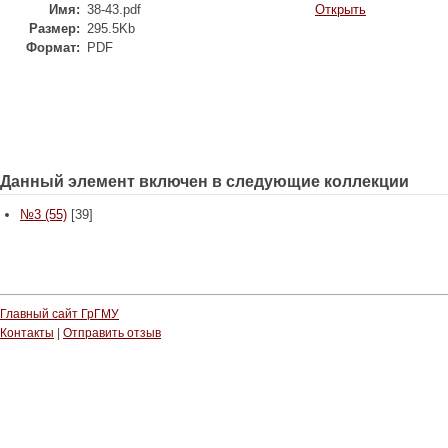
Имя:
38-43.pdf
Открыть
Размер:
295.5Kb
Формат:
PDF
Данный элемент включен в следующие коллекции
№3 (55)
[39]
Главный сайт ГрГМУ
Контакты
|
Отправить отзыв