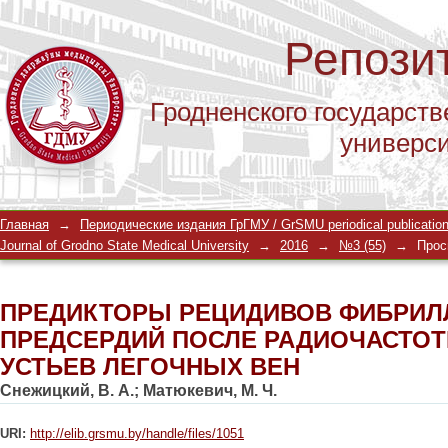
Репози
Гродненского государств
универс
ПРЕДИКТОРЫ РЕЦИДИВОВ ФИБРИЛ
Главная
→
Периодические издания ГрГМУ / GrSMU periodical publicatio
РАДИОЧАСТОТНОЙ АБЛАЦИИ УСТЬЕ
Journal of Grodno State Medical University
→
2016
→
№3 (55)
→
Прос
ПРЕДИКТОРЫ РЕЦИДИВОВ ФИБРИЛ
ПРЕДСЕРДИЙ ПОСЛЕ РАДИОЧАСТО
УСТЬЕВ ЛЕГОЧНЫХ ВЕН
Снежицкий, В. А.
;
Матюкевич, М. Ч.
URI:
http://elib.grsmu.by/handle/files/1051