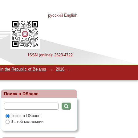
русский
English
ISSN (online): 2523-4722
ациентов: этические
n the Republic of Belarus
→
2016
→
Поиск в DSpace
Поиск в DSpace
В этой коллекции