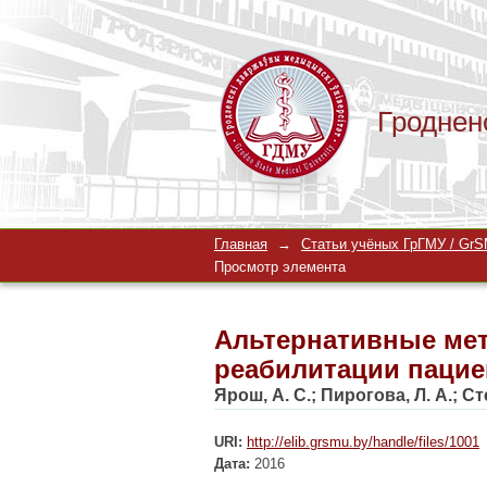
Гроднен
Альтернативные мет
Главная
→
Статьи учёных ГрГМУ / GrSM
аспекты
Просмотр элемента
Альтернативные мет
реабилитации пацие
Ярош, А. С.
;
Пирогова, Л. А.
;
Ст
URI:
http://elib.grsmu.by/handle/files/1001
Дата:
2016