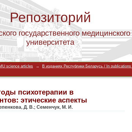
Репозиторий
ского государственного медицинского
университета
оды психотерапии в реабилитации п
U science articles
→
В изданиях Республики Беларусь / In publications i
оды психотерапии в
нтов: этические аспекты
епенкова, Д. В.
;
Семенчук, М. И.