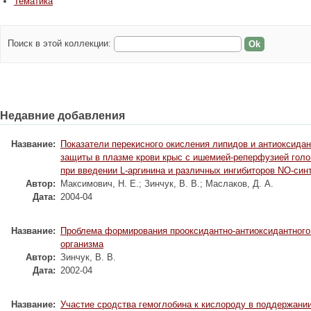
Тематика
Поиск в этой коллекции:
Недавние добавления
Название:
Показатели перекисного окисления липидов и антиоксида
защиты в плазме крови крыс с ишемией-реперфузией голо
при введении L-аргинина и различных ингибиторов NO-син
Автор:
Максимович, Н. Е.
;
Зинчук, В. В.
;
Маслаков, Д. А.
Дата:
2004-04
Название:
Проблема формирования прооксидантно-антиоксидантного
организма
Автор:
Зинчук, В. В.
Дата:
2002-04
Название:
Участие сродства гемоглобина к кислороду в поддержани