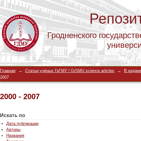
Репози
Гродненского государств
универс
2000 - 2007
Главная
→
Статьи учёных ГрГМУ / GrSMU science articles
→
В издани
2007
2000 - 2007
Искать по
Дата публикации
Авторы
Названия