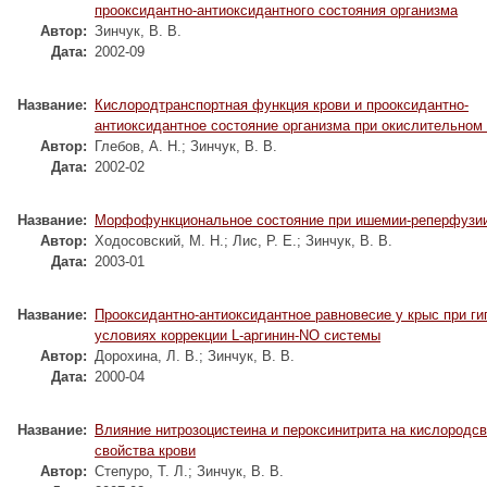
прооксидантно-антиоксидантного состояния организма
Автор:
Зинчук, В. В.
Дата:
2002-09
Название:
Кислородтранспортная функция крови и прооксидантно-
антиоксидантное состояние организма при окислительном
Автор:
Глебов, А. Н.
;
Зинчук, В. В.
Дата:
2002-02
Название:
Морфофункциональное состояние при ишемии-реперфузии
Автор:
Ходосовский, М. Н.
;
Лис, Р. Е.
;
Зинчук, В. В.
Дата:
2003-01
Название:
Прооксидантно-антиоксидантное равновесие у крыс при ги
условиях коррекции L-аргинин-NO системы
Автор:
Дорохина, Л. В.
;
Зинчук, В. В.
Дата:
2000-04
Название:
Влияние нитрозоцистеина и пероксинитрита на кислород
свойства крови
Автор:
Степуро, Т. Л.
;
Зинчук, В. В.