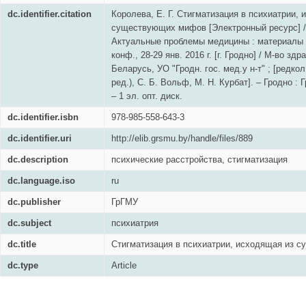
dc.identifier.citation
Королева, Е. Г. Стигматизация в психиатрии,
существующих мифов [Электронный ресурс] / Е
Актуальные проблемы медицины : материалы е
конф., 28-29 янв. 2016 г. [г. Гродно] / М-во зд
Беларусь, УО "Гродн. гос. мед.у н-т" ; [редкол
ред.), С. Б. Вольф, М. Н. Курбат]. – Гродно : Г
– 1 эл. опт. диск.
dc.identifier.isbn
978-985-558-643-3
dc.identifier.uri
http://elib.grsmu.by/handle/files/889
dc.description
психические расстройства, стигматизация
dc.language.iso
ru
dc.publisher
ГрГМУ
dc.subject
психиатрия
dc.title
Стигматизация в психиатрии, исходящая из 
dc.type
Article