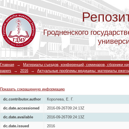
Репози
Гродненского государств
универс
Стигматизация в психиатрии, исхо
Главная
→
Материалы съездов, конференций, семинаров, сборники научны
papers
→
2016
→
Актуальные проблемы медицины: материалы ежегодной 
Показать сокращенную информацию
dc.contributor.author
Королева, Е. Г.
dc.date.accessioned
2016-09-26T09:24:13Z
dc.date.available
2016-09-26T09:24:13Z
dc.date.issued
2016