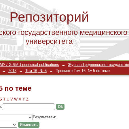
Репозиторий
ского государственного медицинского
университета
5 по теме
У / GrSMU periodical publications
→
Журнал Гродненского государстве
→
2018
→
Том 16, № 5
→
Просмотр Том 16, № 5 по теме
5 по теме
S
T
U
V
W
X
Y
Z
в:
Результатам: