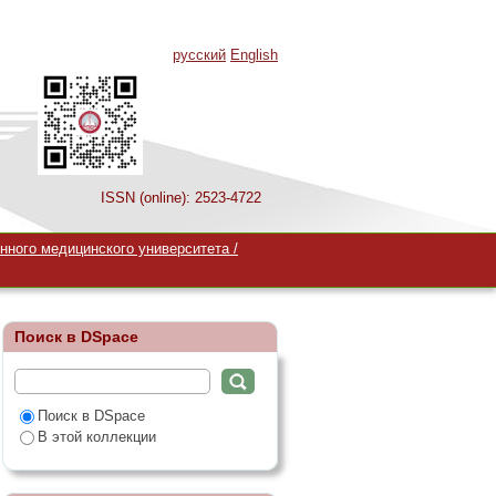
русский
English
ISSN (online): 2523-4722
нного медицинского университета /
Поиск в DSpace
Поиск в DSpace
В этой коллекции