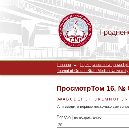
Гроднен
ПросмотрТом 16, № 
Главная
→
Периодические издания ГрГМ
Journal of Grodno State Medical University
ПросмотрТом 16, № 
0-9
A
B
C
D
E
F
G
H
I
J
K
L
M
N
O
P
Q
R
Или введите первые несколько символо
Порядку: